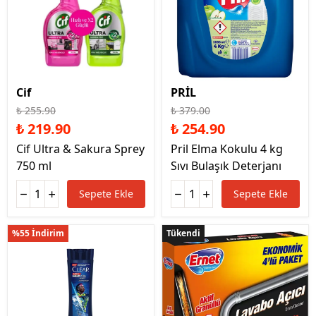
Cif
PRİL
₺ 255.90
₺ 379.00
₺ 219.90
₺ 254.90
Cif Ultra & Sakura Sprey
Pril Elma Kokulu 4 kg
750 ml
Sıvı Bulaşık Deterjanı
Sepete Ekle
Sepete Ekle
%55 İndirim
Tükendi
Tükendi