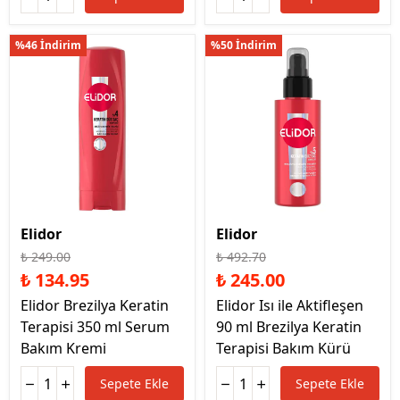
%46 İndirim
%50 İndirim
Elidor
Elidor
₺ 249.00
₺ 492.70
₺ 134.95
₺ 245.00
Elidor Brezilya Keratin
Elidor Isı ile Aktifleşen
Terapisi 350 ml Serum
90 ml Brezilya Keratin
Bakım Kremi
Terapisi Bakım Kürü
Sepete Ekle
Sepete Ekle