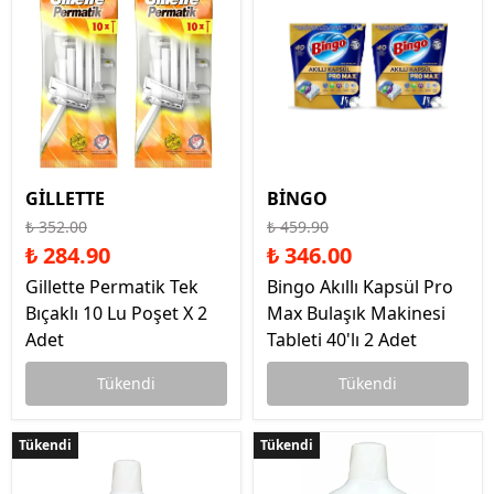
GİLLETTE
BİNGO
₺ 352.00
₺ 459.90
₺ 284.90
₺ 346.00
Gillette Permatik Tek
Bingo Akıllı Kapsül Pro
Bıçaklı 10 Lu Poşet X 2
Max Bulaşık Makinesi
Adet
Tableti 40'lı 2 Adet
Tükendi
Tükendi
Tükendi
Tükendi
Tükendi
Tükendi