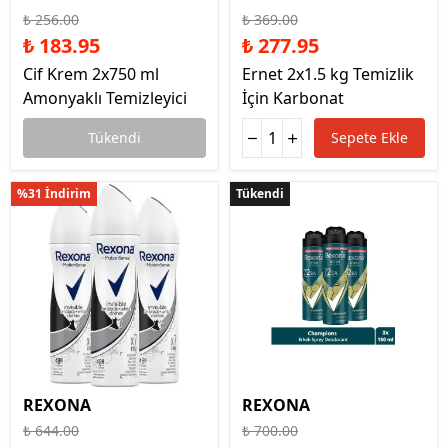
₺ 256.00
₺ 369.00
₺ 183.95
₺ 277.95
Cif Krem 2x750 ml
Ernet 2x1.5 kg Temizlik
Amonyaklı Temizleyici
İçin Karbonat
Tükendi
Sepete Ekle
%31 İndirim
Tükendi
Tükendi
REXONA
REXONA
₺ 644.00
₺ 700.00