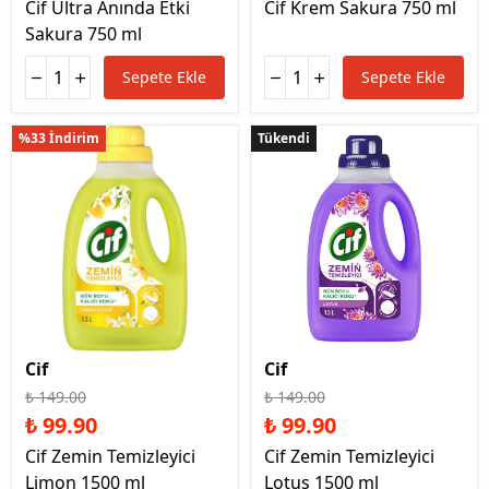
Cif Ultra Anında Etki
Cif Krem Sakura 750 ml
Sakura 750 ml
Sepete Ekle
Sepete Ekle
%33 İndirim
Tükendi
Tükendi
Cif
Cif
₺ 149.00
₺ 149.00
₺ 99.90
₺ 99.90
Cif Zemin Temizleyici
Cif Zemin Temizleyici
Limon 1500 ml
Lotus 1500 ml