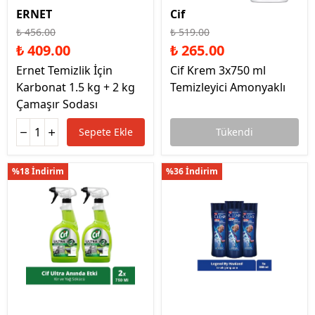
ERNET
Cif
₺ 456.00
₺ 519.00
₺ 409.00
₺ 265.00
Ernet Temizlik İçin
Cif Krem 3x750 ml
Karbonat 1.5 kg + 2 kg
Temizleyici Amonyaklı
Çamaşır Sodası
Sepete Ekle
Tükendi
%18 İndirim
%36 İndirim