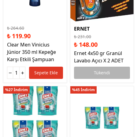
₺ 264.60
ERNET
₺ 119.90
₺ 231.00
₺ 148.00
Clear Men Vinicius
Júnior 350 ml Kepeğe
Ernet 4x50 gr Granül
Karşı Etkili Şampuan
Lavabo Açıcı X 2 ADET
Sepete Ekle
Tükendi
%27 İndirim
%45 İndirim