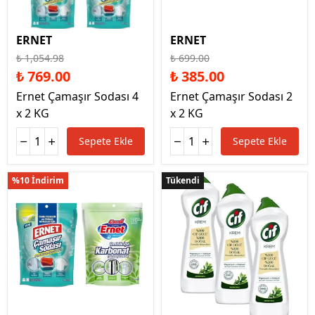
ERNET
ERNET
₺ 1,054.98
₺ 699.00
₺ 769.00
₺ 385.00
Ernet Çamaşır Sodası 4
Ernet Çamaşır Sodası 2
x 2 KG
x 2 KG
Sepete Ekle
Sepete Ekle
%10 İndirim
Tükendi
Tükendi