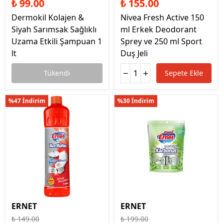
₺ 99.00
₺ 155.00
Dermokil Kolajen &
Nivea Fresh Active 150
Siyah Sarımsak Sağlıklı
ml Erkek Deodorant
Uzama Etkili Şampuan 1
Sprey ve 250 ml Sport
lt
Duş Jeli
Tükendi
Sepete Ekle
%47 İndirim
%30 İndirim
ERNET
ERNET
₺ 149.00
₺ 199.00