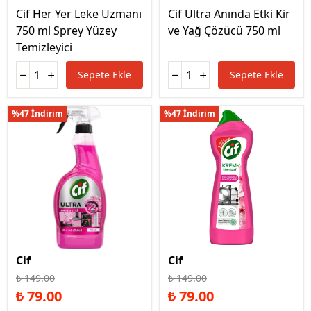
Cif Her Yer Leke Uzmanı
Cif Ultra Anında Etki Kir
750 ml Sprey Yüzey
ve Yağ Çözücü 750 ml
Temizleyici
Sepete Ekle
Sepete Ekle
%47 İndirim
%47 İndirim
Cif
Cif
₺ 149.00
₺ 149.00
₺ 79.00
₺ 79.00