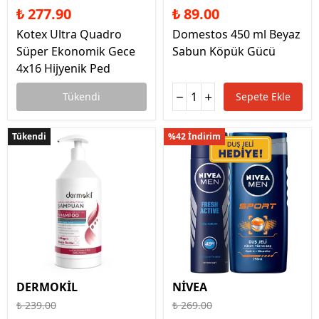
₺ 277.90
₺ 89.00
Kotex Ultra Quadro
Domestos 450 ml Beyaz
Süper Ekonomik Gece
Sabun Köpük Gücü
4x16 Hijyenik Ped
Tükendi
Sepete Ekle
Tükendi
Tükendi
%42 İndirim
DERMOKİL
NİVEA
₺ 239.00
₺ 269.00