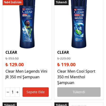
%64 İndirim
Tükendi
Tükendi
CLEAR
CLEAR
₺ 353.50
₺ 229.00
₺ 129.00
₺ 119.00
Clear Men Legends Vini
Clear Men Cool Sport
JR 350 ml Şampuan
350 ml Menthol
Şampuan
Sepete Ekle
Tükendi
Tükendi
Tükendi
Tükendi
Tükendi