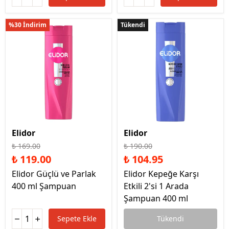
%30 İndirim
Tükendi
Tükendi
Elidor
Elidor
₺ 169.00
₺ 190.00
₺ 119.00
₺ 104.95
Elidor Güçlü ve Parlak
Elidor Kepeğe Karşı
400 ml Şampuan
Etkili 2'si 1 Arada
Şampuan 400 ml
Sepete Ekle
Tükendi