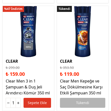
%47 İndirim
Tükendi
Tükendi
CLEAR
CLEAR
₺ 299.00
₺ 353.50
₺ 159.00
₺ 119.00
Clear Men 3 in 1
Clear Men Kepeğe ve
Şampuan & Duş Jeli
Saç Dökülmesine Karşı
Arındırıcı Kömür 350 ml
Etkili Şampuan 350 ml
Sepete Ekle
Tükendi