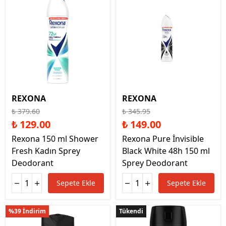
REXONA
REXONA
₺ 379.60
₺ 345.95
₺ 129.00
₺ 149.00
Rexona 150 ml Shower
Rexona Pure İnvisible
Fresh Kadın Sprey
Black White 48h 150 ml
Deodorant
Sprey Deodorant
Sepete Ekle
Sepete Ekle
%39 İndirim
Tükendi
Tükendi