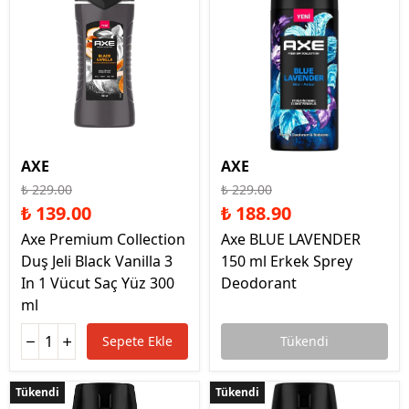
AXE
AXE
₺ 229.00
₺ 229.00
₺ 139.00
₺ 188.90
Axe Premium Collection
Axe BLUE LAVENDER
Duş Jeli Black Vanilla 3
150 ml Erkek Sprey
In 1 Vücut Saç Yüz 300
Deodorant
ml
Sepete Ekle
Tükendi
Tükendi
Tükendi
Tükendi
Tükendi