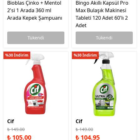
Bioblas Çinko + Mentol
Bingo Akıllı Kapsül Pro
2'si 1 Arada 360 ml
Max Bulaşık Makinesi
Arada Kepek Şampuanı
Tableti 120 Adet 60'lı 2
Adet
Tükendi
Tükendi
%30 İndirim
%30 İndirim
Cif
Cif
₺ 149.00
₺ 149.00
₺ 105.00
₺ 104.95