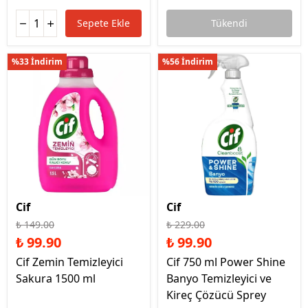
Sepete Ekle
Tükendi
%33 İndirim
%56 İndirim
Cif
Cif
₺ 149.00
₺ 229.00
₺ 99.90
₺ 99.90
Cif Zemin Temizleyici
Cif 750 ml Power Shine
Sakura 1500 ml
Banyo Temizleyici ve
Kireç Çözücü Sprey