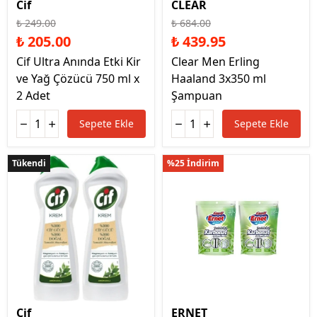
Cif
CLEAR
₺ 249.00
₺ 684.00
₺ 205.00
₺ 439.95
Cif Ultra Anında Etki Kir
Clear Men Erling
ve Yağ Çözücü 750 ml x
Haaland 3x350 ml
2 Adet
Şampuan
Sepete Ekle
Sepete Ekle
Tükendi
Tükendi
%25 İndirim
Cif
ERNET