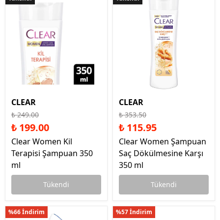
CLEAR
CLEAR
₺ 249.00
₺ 353.50
₺ 199.00
₺ 115.95
Clear Women Kil
Clear Women Şampuan
Terapisi Şampuan 350
Saç Dökülmesine Karşı
ml
350 ml
Tükendi
Tükendi
%66 İndirim
%57 İndirim