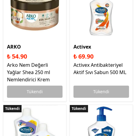
ARKO
Activex
₺ 54.90
₺ 69.90
Arko Nem Değerli
Activex Antibakteriyel
Yağlar Shea 250 ml
Aktif Sıvı Sabun 500 ML
Nemlendirici Krem
Tükendi
Tükendi
Tükendi
Tükendi
Tükendi