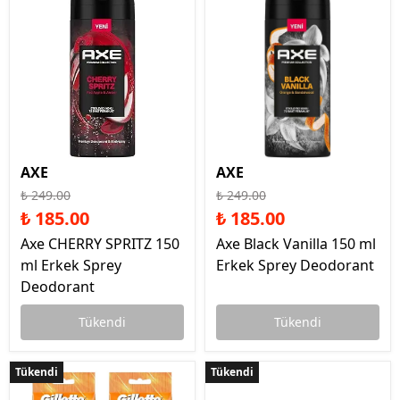
AXE
AXE
₺ 249.00
₺ 249.00
₺ 185.00
₺ 185.00
Axe CHERRY SPRITZ 150
Axe Black Vanilla 150 ml
ml Erkek Sprey
Erkek Sprey Deodorant
Deodorant
Tükendi
Tükendi
Tükendi
Tükendi
Tükendi
Tükendi