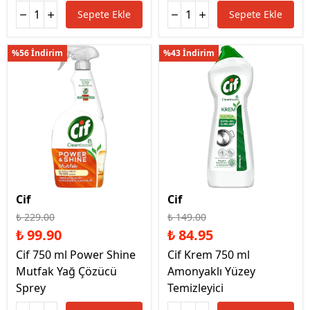
Sepete Ekle
Sepete Ekle
%56 İndirim
%43 İndirim
Cif
Cif
₺ 229.00
₺ 149.00
₺ 99.90
₺ 84.95
Cif 750 ml Power Shine
Cif Krem 750 ml
Mutfak Yağ Çözücü
Amonyaklı Yüzey
Sprey
Temizleyici