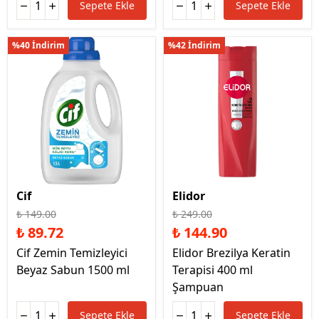
Sepete Ekle
Sepete Ekle
%40 İndirim
%42 İndirim
Cif
Elidor
₺ 149.00
₺ 249.00
₺ 89.72
₺ 144.90
Cif Zemin Temizleyici
Elidor Brezilya Keratin
Beyaz Sabun 1500 ml
Terapisi 400 ml
Şampuan
Sepete Ekle
Sepete Ekle