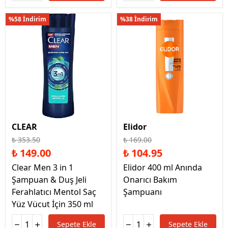
%58 İndirim
%38 İndirim
CLEAR
Elidor
₺ 353.50
₺ 169.00
₺ 149.00
₺ 104.95
Clear Men 3 in 1
Elidor 400 ml Anında
Şampuan & Duş Jeli
Onarıcı Bakım
Ferahlatıcı Mentol Saç
Şampuanı
Yüz Vücut İçin 350 ml
Sepete Ekle
Sepete Ekle