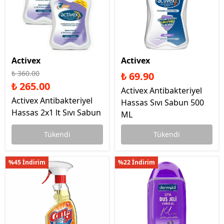
Activex
Activex
₺ 360.00
₺ 69.90
₺ 265.00
Activex Antibakteriyel
Activex Antibakteriyel
Hassas Sıvı Sabun 500
Hassas 2x1 lt Sıvı Sabun
ML
Tükendi
Tükendi
%45 İndirim
%22 İndirim