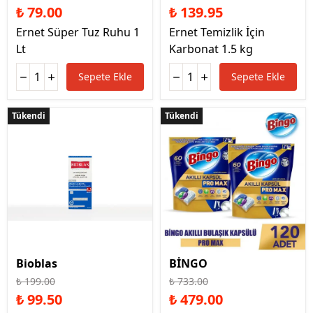
₺ 79.00
₺ 139.95
Ernet Süper Tuz Ruhu 1
Ernet Temizlik İçin
Lt
Karbonat 1.5 kg
Sepete Ekle
Sepete Ekle
Tükendi
Tükendi
Tükendi
Tükendi
Bioblas
BİNGO
₺ 199.00
₺ 733.00
₺ 99.50
₺ 479.00