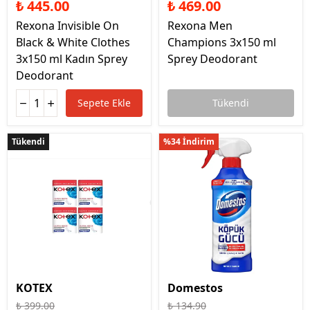
₺ 445.00
₺ 469.00
Rexona Invisible On
Rexona Men
Black & White Clothes
Champions 3x150 ml
3x150 ml Kadın Sprey
Sprey Deodorant
Deodorant
Sepete Ekle
Tükendi
Tükendi
Tükendi
%34 İndirim
KOTEX
Domestos
₺ 399.00
₺ 134.90