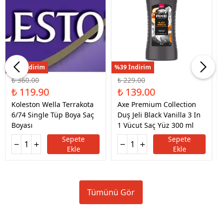
%67 İndirim
%39 İndirim
₺ 360.00
₺ 229.00
₺ 119.90
₺ 139.00
Koleston Wella Terrakota
Axe Premium Collection
6/74 Single Tüp Boya Saç
Duş Jeli Black Vanilla 3 In
Boyası
1 Vücut Saç Yüz 300 ml
Sepete
Sepete
Ekle
Ekle
Tümünü Gör