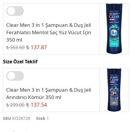
Clear Men 3 in 1 Şampuan & Duş Jeli
Ferahlatıcı Mentol Saç Yüz Vücut İçin
350 ml
₺ 137.87
₺ 353.50
Size Özel Teklif
Clear Men 3 in 1 Şampuan & Duş Jeli
Arındırıcı Kömür 350 ml
₺ 137.54
₺ 299.00
SKU
KO28728
Stok
1