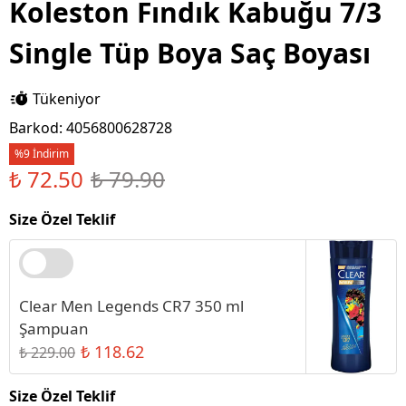
Koleston Fındık Kabuğu 7/3
Single Tüp Boya Saç Boyası
Tükeniyor
Barkod
:
4056800628728
%9 İndirim
₺ 72.50
₺ 79.90
Size Özel Teklif
Clear Men Legends CR7 350 ml
Şampuan
₺ 118.62
₺ 229.00
Size Özel Teklif