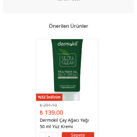
Önerilen Ürünler
%52 İndirim
₺ 291.10
₺ 139.00
Dermokil Çay Ağacı Yağı
50 ml Yüz Kremi
Sepete