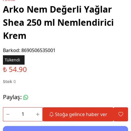
Arko Nem Değerli Yağlar
Shea 250 ml Nemlendirici
Krem
Barkod
:
8690506535001
Tükendi
₺ 54.90
Stok
0
Paylaş
:
Stoğa gelince haber ver