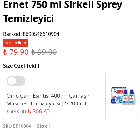
Ernet 750 ml Sirkeli Sprey
Temizleyici
Barkod
:
8690546610904
%19 İndirim
₺ 79.90
₺ 99.00
Size Özel Teklif
Omo Çam Esintisi 400 ml Çamaşır
Makinesi Temizleyicisi (2x200 ml)
₺ 306.60
₺ 438.00
SKU
ER10904
Stok
11