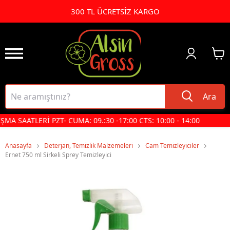
300 TL ÜCRETSİZ KARGO
Ara
MA SAATLERİ PZT- CUMA: 09.:30 -17:00 CTS: 10:00 - 14:00
Anasayfa
Deterjan, Temizlik Malzemeleri
Cam Temizleyiciler
Ernet 750 ml Sirkeli Sprey Temizleyici