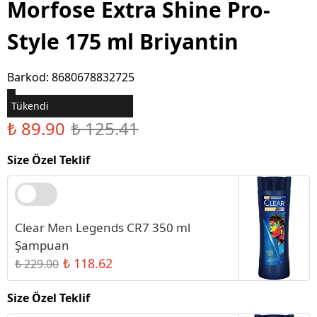
Morfose Extra Shine Pro-
Style 175 ml Briyantin
Barkod
:
8680678832725
Tükendi
₺ 89.90
₺ 125.41
Size Özel Teklif
Clear Men Legends CR7 350 ml
Şampuan
₺ 118.62
₺ 229.00
Size Özel Teklif