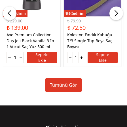
%39 İndirim
%9 İndirim
₺ 229.00
₺ 79.90
₺ 139.00
₺ 72.50
Axe Premium Collection
Koleston Fındık Kabuğu
Duş Jeli Black Vanilla 3 In
7/3 Single Tüp Boya Saç
1 Vücut Saç Yüz 300 ml
Boyası
Sepete
Sepete
Ekle
Ekle
Tümünü Gör