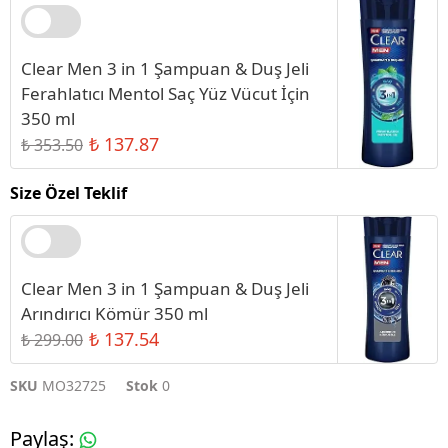
Clear Men 3 in 1 Şampuan & Duş Jeli
Ferahlatıcı Mentol Saç Yüz Vücut İçin
350 ml
₺ 137.87
₺ 353.50
Size Özel Teklif
Clear Men 3 in 1 Şampuan & Duş Jeli
Arındırıcı Kömür 350 ml
₺ 137.54
₺ 299.00
SKU
MO32725
Stok
0
Paylaş
: