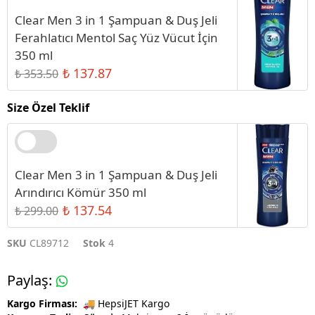
Clear Men 3 in 1 Şampuan & Duş Jeli
Ferahlatıcı Mentol Saç Yüz Vücut İçin
350 ml
₺ 137.87
₺ 353.50
Size Özel Teklif
Clear Men 3 in 1 Şampuan & Duş Jeli
Arındırıcı Kömür 350 ml
₺ 137.54
₺ 299.00
SKU
CL89712
Stok
4
Paylaş
:
Kargo Firması:
🚚 HepsiJET Kargo