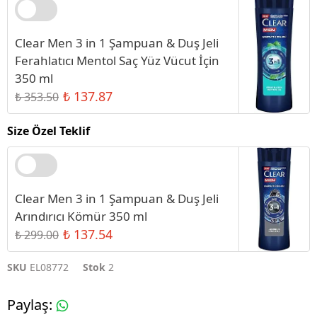
Clear Men 3 in 1 Şampuan & Duş Jeli
Ferahlatıcı Mentol Saç Yüz Vücut İçin
350 ml
₺ 137.87
₺ 353.50
Size Özel Teklif
Clear Men 3 in 1 Şampuan & Duş Jeli
Arındırıcı Kömür 350 ml
₺ 137.54
₺ 299.00
SKU
EL08772
Stok
2
Paylaş
: