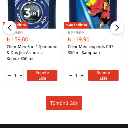
%47 İndirim
%48 İndirim
₺ 299.00
₺ 229.00
₺ 159.00
₺ 119.90
Clear Men 3 in 1 Şampuan
Clear Men Legends CR7
& Duş Jeli Arındırıcı
350 ml Şampuan
Kömür 350 ml
Sepete
Sepete
Ekle
Ekle
Tümünü Gör