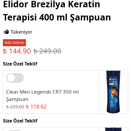
Elidor Brezilya Keratin
Terapisi 400 ml Şampuan
Tükeniyor
%42 İndirim
₺ 144.90
₺ 249.00
Size Özel Teklif
Clear Men Legends CR7 350 ml
Şampuan
₺ 118.62
₺ 229.00
Size Özel Teklif