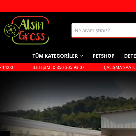
TÜM KATEGORİLER
PETSHOP
DETE
:00
İLETİŞİM: 0 850 305 93 07
ÇALIŞMA SAATLERİ PZ
Deterjan, Temizlik
Petshop
Malzemeleri
Kedi
Bulaşık Yıkama
Köpek
Çamaşır Deterjanı
Kedi Kumu
Cam Temizleyiciler
Kedi Maması
Lavabo Açıcı
Köpek Maması
Yüzey Temizliyiciler
Tuvalet Koku Giderici