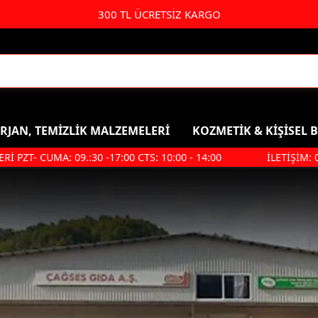
300 TL ÜCRETSİZ KARGO
RJAN, TEMİZLİK MALZEMELERİ
KOZMETİK & KİŞİSEL 
T- CUMA: 09.:30 -17:00 CTS: 10:00 - 14:00
İLETİŞİM: 0 85
Kişisel Bakım & Kozmetik
Duş, Ban
Saç Bakımı
Şampuan
Parfüm & Deodorant & Roll-
Duş Jeli
On
Saç Bakım
Kolonya
Ağız Ve Diş Sağlığı
Makyaj Ürünleri
Hijyenik Ped