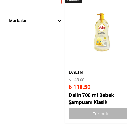
Markalar
DALİN
₺ 145.00
₺ 118.50
Dalin 700 ml Bebek
Şampuanı Klasik
Tükendi