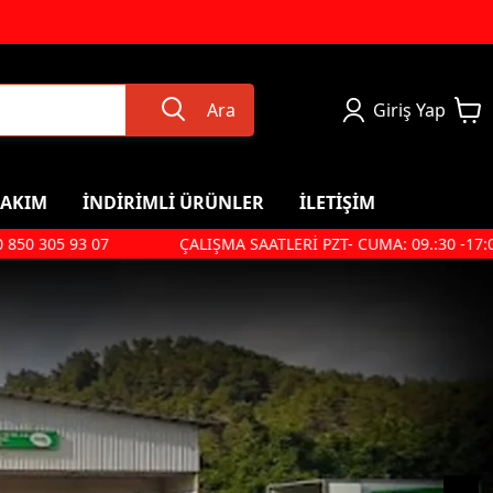
Ara
Giriş Yap
BAKIM
İNDİRİMLİ ÜRÜNLER
İLETİŞİM
0 305 93 07
ÇALIŞMA SAATLERİ PZT- CUMA: 09.:30 -17:00 CTS
yo, Sabun
Anne & Bebek
Bebek Kolonyası
Bebek Şampuanı
 Kremi
Pişik Önleyici Krem
Bebek Sabunu
Bebek Vücut Kremi