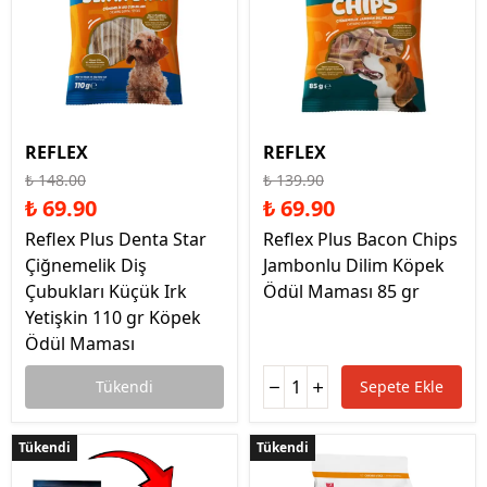
REFLEX
REFLEX
₺ 148.00
₺ 139.90
₺ 69.90
₺ 69.90
Reflex Plus Denta Star
Reflex Plus Bacon Chips
Çiğnemelik Diş
Jambonlu Dilim Köpek
Çubukları Küçük Irk
Ödül Maması 85 gr
Yetişkin 110 gr Köpek
Ödül Maması
Tükendi
Sepete Ekle
Tükendi
Tükendi
Tükendi
Tükendi