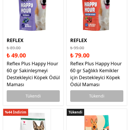
REFLEX
REFLEX
₺ 89.00
₺ 99.00
₺ 49.00
₺ 79.00
Reflex Plus Happy Hour
Reflex Plus Happy Hour
60 gr Sakinleşmeyi
60 gr Sağlıklı Kemikler
Destekleyici Köpek Ödül
için Destekleyici Köpek
Maması
Ödül Maması
Tükendi
Tükendi
%44 İndirim
Tükendi
Tükendi