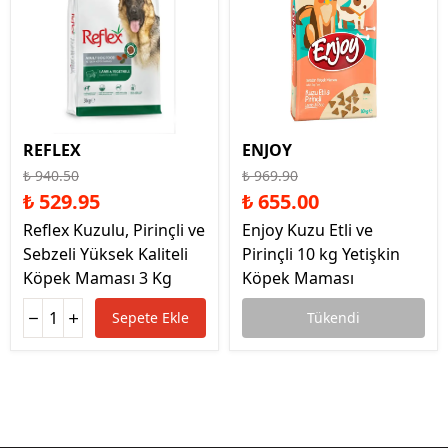
REFLEX
ENJOY
₺ 940.50
₺ 969.90
₺ 529.95
₺ 655.00
Reflex Kuzulu, Pirinçli ve
Enjoy Kuzu Etli ve
Sebzeli Yüksek Kaliteli
Pirinçli 10 kg Yetişkin
Köpek Maması 3 Kg
Köpek Maması
Sepete Ekle
Tükendi