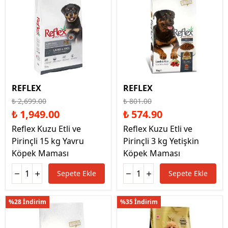
REFLEX
REFLEX
₺ 2,699.00
₺ 801.00
₺ 1,949.00
₺ 574.90
Reflex Kuzu Etli ve
Reflex Kuzu Etli ve
Pirinçli 15 kg Yavru
Pirinçli 3 kg Yetişkin
Köpek Maması
Köpek Maması
Sepete Ekle
Sepete Ekle
%28 İndirim
%35 İndirim