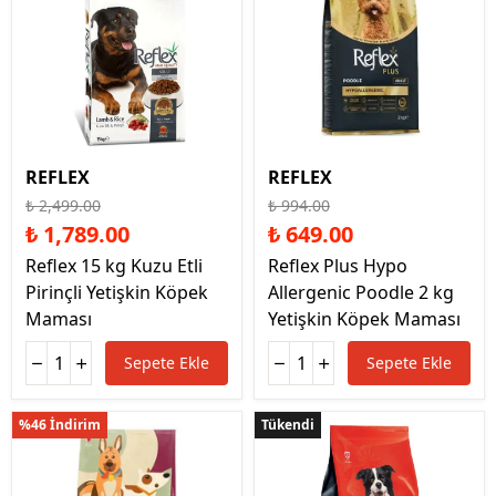
REFLEX
REFLEX
₺ 2,499.00
₺ 994.00
₺ 1,789.00
₺ 649.00
Reflex 15 kg Kuzu Etli
Reflex Plus Hypo
Pirinçli Yetişkin Köpek
Allergenic Poodle 2 kg
Maması
Yetişkin Köpek Maması
Sepete Ekle
Sepete Ekle
%46 İndirim
Tükendi
Tükendi