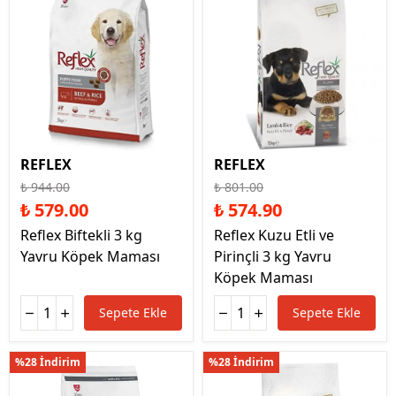
REFLEX
REFLEX
₺ 944.00
₺ 801.00
₺ 579.00
₺ 574.90
Reflex Biftekli 3 kg
Reflex Kuzu Etli ve
Yavru Köpek Maması
Pirinçli 3 kg Yavru
Köpek Maması
Sepete Ekle
Sepete Ekle
%28 İndirim
%28 İndirim