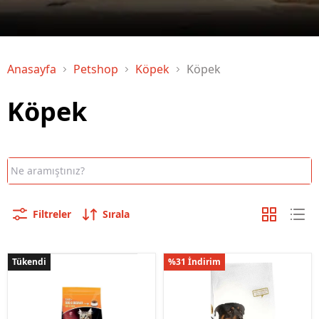
Anasayfa
Petshop
Köpek
Köpek
Köpek
Filtreler
Sırala
Tükendi
Tükendi
%31 İndirim