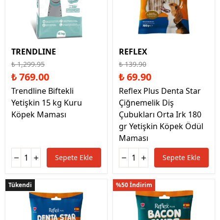
TRENDLINE
REFLEX
₺ 1,299.95
₺ 139.90
₺ 769.00
₺ 69.90
Trendline Biftekli
Reflex Plus Denta Star
Yetişkin 15 kg Kuru
Çiğnemelik Diş
Köpek Maması
Çubukları Orta Irk 180
gr Yetişkin Köpek Ödül
Maması
Sepete Ekle
Sepete Ekle
Tükendi
Tükendi
%50 İndirim