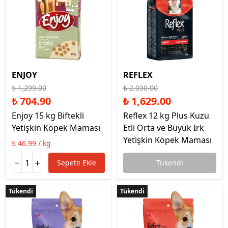
ENJOY
REFLEX
₺ 1,299.00
₺ 2,030.00
₺ 704.90
₺ 1,629.00
Enjoy 15 kg Biftekli
Reflex 12 kg Plus Kuzu
Yetişkin Köpek Maması
Etli Orta ve Büyük Irk
Yetişkin Köpek Maması
₺ 46.99 / kg
Sepete Ekle
Tükendi
Tükendi
Tükendi
Tükendi
Tükendi