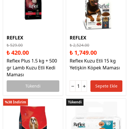
REFLEX
REFLEX
₺ 529.00
₺ 2,524.00
₺ 420.00
₺ 1,749.00
Reflex Plus 1.5 kg + 500
Reflex Kuzu Etli 15 kg
gr Lamb Kuzu Etli Kedi
Yetişkin Köpek Maması
Maması
Tükendi
Sepete Ekle
%38 İndirim
Tükendi
Tükendi