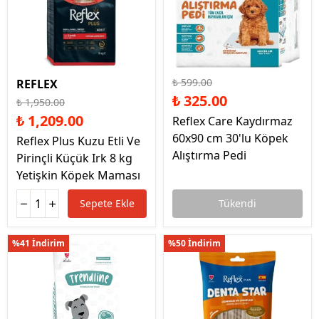
₺ 599.00
REFLEX
₺ 325.00
₺ 1,950.00
₺ 1,209.00
Reflex Care Kaydırmaz
60x90 cm 30'lu Köpek
Reflex Plus Kuzu Etli Ve
Alıştırma Pedi
Pirinçli Küçük Irk 8 kg
Yetişkin Köpek Maması
Sepete Ekle
Tükendi
%41 İndirim
%50 İndirim