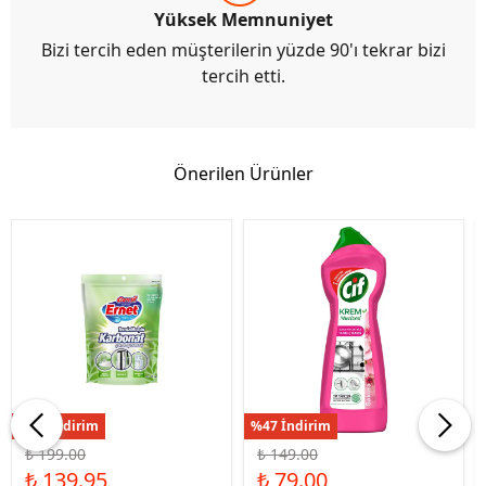
Yüksek Memnuniyet
Bizi tercih eden müşterilerin yüzde 90'ı tekrar bizi
tercih etti.
Önerilen Ürünler
%30 İndirim
%47 İndirim
₺ 199.00
₺ 149.00
₺ 139.95
₺ 79.00