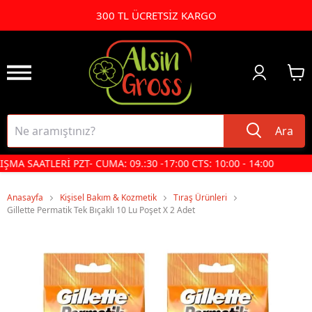
300 TL ÜCRETSİZ KARGO
Ara
MA SAATLERİ PZT- CUMA: 09.:30 -17:00 CTS: 10:00 - 14:00
Anasayfa
Kişisel Bakım & Kozmetik
Tıraş Ürünleri
Gillette Permatik Tek Bıçaklı 10 Lu Poşet X 2 Adet