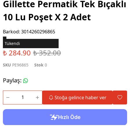
Gillette Permatik Tek Bıçaklı
10 Lu Poşet X 2 Adet
Barkod
:
3014260296865
Tükendi
₺ 284.90
₺ 352.00
SKU
PE96865
Stok
0
Paylaş
:
Stoğa gelince haber ver