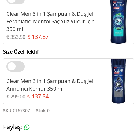
Clear Men 3 in 1 Şampuan & Duş Jeli
Ferahlatıcı Mentol Saç Yüz Vücut İçin
350 ml
₺ 137.87
₺ 353.50
Size Özel Teklif
Clear Men 3 in 1 Şampuan & Duş Jeli
Arındırıcı Kömür 350 ml
₺ 137.54
₺ 299.00
SKU
CL67307
Stok
0
Paylaş
: