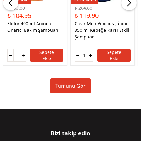
₺ 169.00
₺ 264.60
₺ 104.95
₺ 119.90
Elidor 400 ml Anında
Clear Men Vinicius Júnior
Onarıcı Bakım Şampuanı
350 ml Kepeğe Karşı Etkili
Şampuan
Sepete
Sepete
Ekle
Ekle
Tümünü Gör
Bizi takip edin