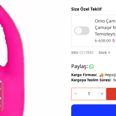
Sıvı Sabun
Size Özel Teklif
Omo Çam E
Çamaşır M
Temizleyic
₺
₺ 438.00
SKU
CI17842
Stok
4
Paylaş
:
Kargo Firması:
🚚 HepsiJ
Kargoya Teslim Süresi:
Ma