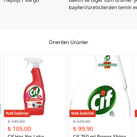
bayileri/üreticilerden temin e
Önerilen Ürünler
%30 İndirim
%56 İndirim
₺ 149.00
₺ 229.00
₺ 105.00
₺ 99.90
Cif Her Yer Leke
Cif 750 ml Power Shine