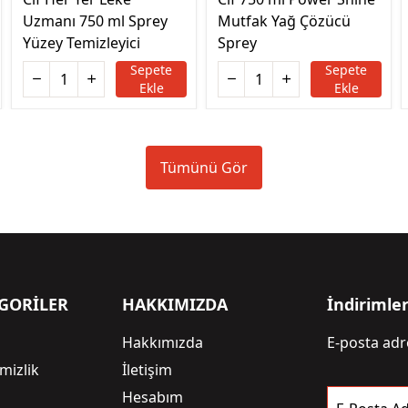
Uzmanı 750 ml Sprey
Mutfak Yağ Çözücü
Yüzey Temizleyici
Sprey
Sepete
Sepete
Ekle
Ekle
Tümünü Gör
GORİLER
HAKKIMIZDA
İndirimle
Hakkımızda
E-posta adre
mizlik
İletişim
i
Hesabım