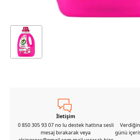
İletişim
0 850 305 93 07 no lu destek hattına sesli
Verdiğin
mesaj bırakarak veya
günü içeri
alsingross@gmail.com
mail yazarak bize