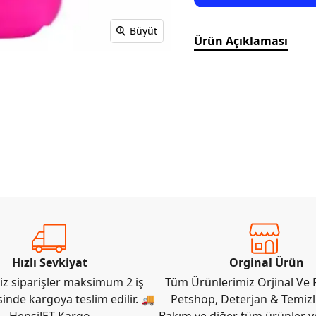
Büyüt
Ürün Açıklaması
Hızlı Sevkiyat
Orginal Ürün
iz siparişler maksimum 2 iş
Tüm Ürünlerimiz Orjinal Ve F
sinde kargoya teslim edilir. 🚚
Petshop, Deterjan & Temizli
HepsiJET Kargo
Bakım ve diğer tüm ürünler ye