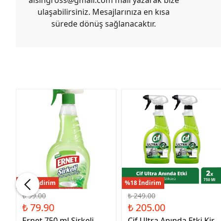
ulaşabilirsiniz. Mesajlarınıza en kısa
sürede dönüş sağlanacaktır.
%19 İndirim
%18 İndirim
₺ 99.00
₺ 249.00
₺ 79.90
₺ 205.00
Ernet 750 ml Sirkeli
Cif Ultra Anında Etki Kir