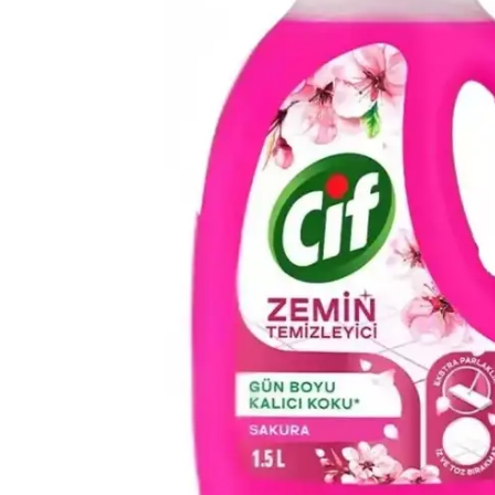
Çamaşır Suyu
Makine Temizleyiciler / Kireç
Önleyici