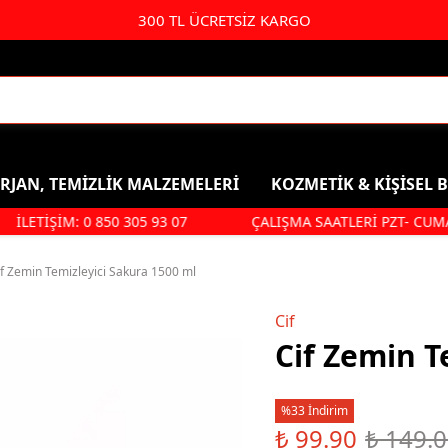
300 TL ÜCRETSİZ KARGO
RJAN, TEMİZLİK MALZEMELERİ
KOZMETİK & KİŞİSEL 
İLETİŞİM: 0 850 305 93 07
ÇALIŞMA SAATLERİ PZT- CUMA: 09.
Kişisel Bakım & Kozmetik
Duş, Ban
Saç Bakımı
Şampuan
if Zemin Temizleyici Sakura 1500 ml
Parfüm & Deodorant & Roll-
Duş Jeli
Cif
On
Saç Bakım
Cif Zemin T
Kolonya
Ağız Ve Diş Sağlığı
Makyaj Ürünleri
%33 İndirim
₺ 99.90
₺ 149.
Hijyenik Ped