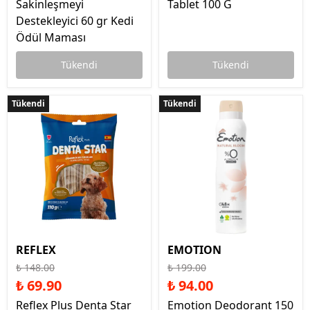
Sakinleşmeyi
Tablet 100 G
Destekleyici 60 gr Kedi
Ödül Maması
Tükendi
Tükendi
Tükendi
Tükendi
Tükendi
Tükendi
REFLEX
EMOTION
₺ 148.00
₺ 199.00
₺ 69.90
₺ 94.00
Reflex Plus Denta Star
Emotion Deodorant 150