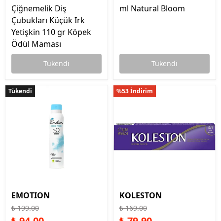
Çiğnemelik Diş
ml Natural Bloom
Çubukları Küçük Irk
Yetişkin 110 gr Köpek
Ödül Maması
Tükendi
Tükendi
Tükendi
Tükendi
%53 İndirim
EMOTION
KOLESTON
₺ 199.00
₺ 169.00
₺ 94.00
₺ 79.90