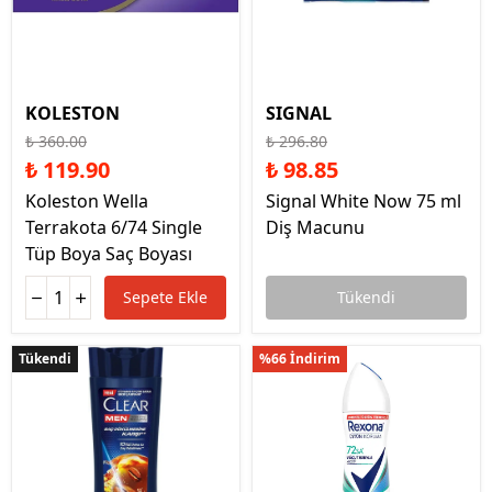
KOLESTON
SIGNAL
₺ 360.00
₺ 296.80
₺ 119.90
₺ 98.85
Koleston Wella
Signal White Now 75 ml
Terrakota 6/74 Single
Diş Macunu
Tüp Boya Saç Boyası
Sepete Ekle
Tükendi
Tükendi
Tükendi
%66 İndirim