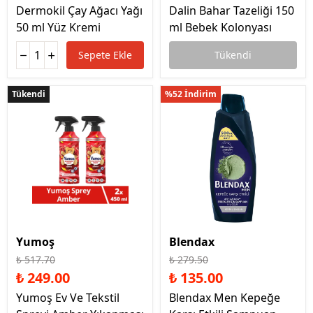
Dermokil Çay Ağacı Yağı
Dalin Bahar Tazeliği 150
50 ml Yüz Kremi
ml Bebek Kolonyası
Sepete Ekle
Tükendi
Tükendi
Tükendi
%52 İndirim
Yumoş
Blendax
₺ 517.70
₺ 279.50
₺ 249.00
₺ 135.00
Yumoş Ev Ve Tekstil
Blendax Men Kepeğe