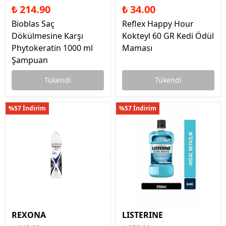
₺ 214.90
₺ 34.00
Bioblas Saç
Reflex Happy Hour
Dökülmesine Karşı
Kokteyl 60 GR Kedi Ödül
Phytokeratin 1000 ml
Maması
Şampuan
Tükendi
Tükendi
%57 İndirim
%57 İndirim
REXONA
LISTERINE