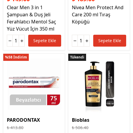
Clear Men 3 in 1
Nivea Men Protect And
Şampuan & Duş Jeli
Care 200 ml Tıraş
Ferahlatıcı Mentol Saç
Köpüğü
Yüz Vücut İçin 350 ml
Sepete Ekle
Sepete Ekle
%58 İndirim
Tükendi
Tükendi
PARODONTAX
Bioblas
₺ 413.80
₺ 506.40