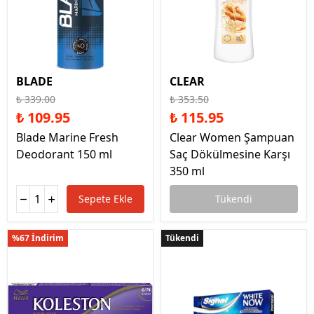
BLADE
CLEAR
₺ 339.00
₺ 353.50
₺ 109.95
₺ 115.95
Blade Marine Fresh
Clear Women Şampuan
Deodorant 150 ml
Saç Dökülmesine Karşı
350 ml
Sepete Ekle
Tükendi
%67 İndirim
Tükendi
Tükendi