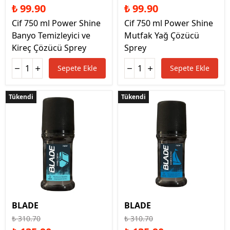
₺ 99.90
₺ 99.90
Cif 750 ml Power Shine
Cif 750 ml Power Shine
Banyo Temizleyici ve
Mutfak Yağ Çözücü
Kireç Çözücü Sprey
Sprey
Sepete Ekle
Sepete Ekle
Tükendi
Tükendi
Tükendi
Tükendi
BLADE
BLADE
₺ 310.70
₺ 310.70