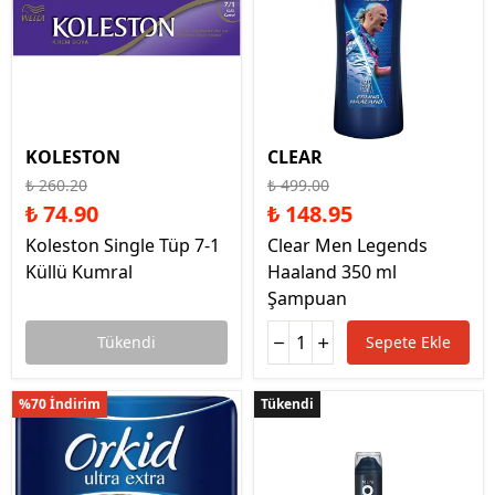
KOLESTON
CLEAR
₺ 260.20
₺ 499.00
₺ 74.90
₺ 148.95
Koleston Single Tüp 7-1
Clear Men Legends
Küllü Kumral
Haaland 350 ml
Şampuan
Tükendi
Sepete Ekle
%70 İndirim
Tükendi
Tükendi