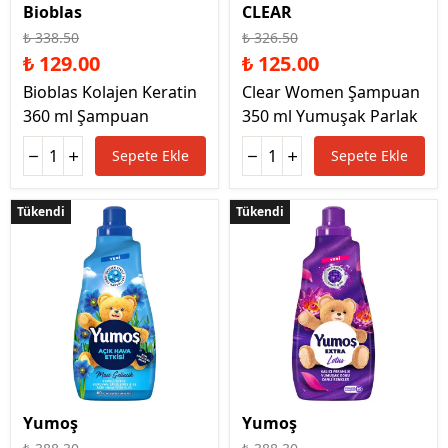
Bioblas
CLEAR
₺ 338.50
₺ 326.50
₺ 129.00
₺ 125.00
Bioblas Kolajen Keratin
Clear Women Şampuan
360 ml Şampuan
350 ml Yumuşak Parlak
Sepete Ekle
Sepete Ekle
Tükendi
Tükendi
Tükendi
Tükendi
Yumoş
Yumoş