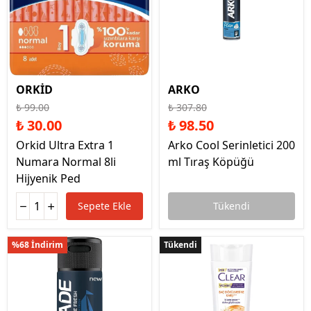
ORKİD
ARKO
₺ 99.00
₺ 307.80
₺ 30.00
₺ 98.50
Orkid Ultra Extra 1
Arko Cool Serinletici 200
Numara Normal 8li
ml Tıraş Köpüğü
Hijyenik Ped
Sepete Ekle
Tükendi
%68 İndirim
Tükendi
Tükendi