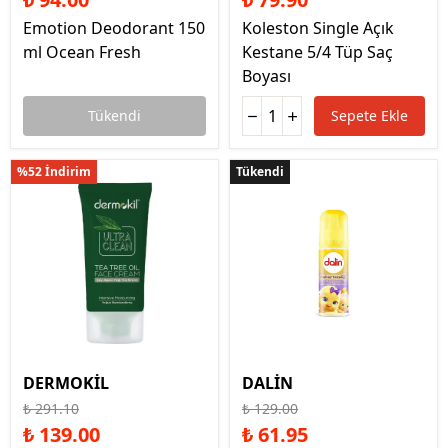
Emotion Deodorant 150
Koleston Single Açık
ml Ocean Fresh
Kestane 5/4 Tüp Saç
Boyası
Tükendi
Sepete Ekle
%52 İndirim
Tükendi
Tükendi
DERMOKİL
DALİN
₺ 291.10
₺ 129.00
₺ 139.00
₺ 61.95