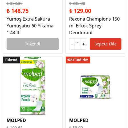
₺ 388.30
₺ 335.20
₺ 148.75
₺ 129.00
Yumoş Extra Sakura
Rexona Champions 150
Yumuşatıcı 60 Yıkama
ml Erkek Sprey
1.44 lt
Deodorant
Tükendi
Sepete Ekle
Tükendi
Tükendi
%61 İndirim
MOLPED
MOLPED
₺ 100.65
₺ 89.00