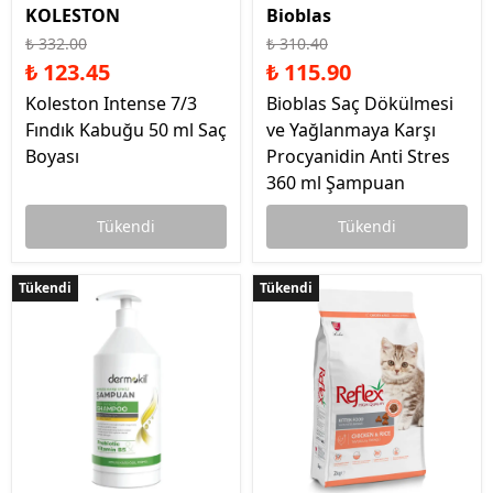
KOLESTON
Bioblas
₺ 332.00
₺ 310.40
₺ 123.45
₺ 115.90
Koleston Intense 7/3
Bioblas Saç Dökülmesi
Fındık Kabuğu 50 ml Saç
ve Yağlanmaya Karşı
Boyası
Procyanidin Anti Stres
360 ml Şampuan
Tükendi
Tükendi
Tükendi
Tükendi
Tükendi
Tükendi