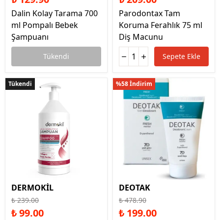
Dalin Kolay Tarama 700
Parodontax Tam
ml Pompalı Bebek
Koruma Ferahlık 75 ml
Şampuanı
Diş Macunu
Tükendi
Sepete Ekle
Tükendi
Tükendi
%58 İndirim
DERMOKİL
DEOTAK
₺ 239.00
₺ 478.90
₺ 99.00
₺ 199.00