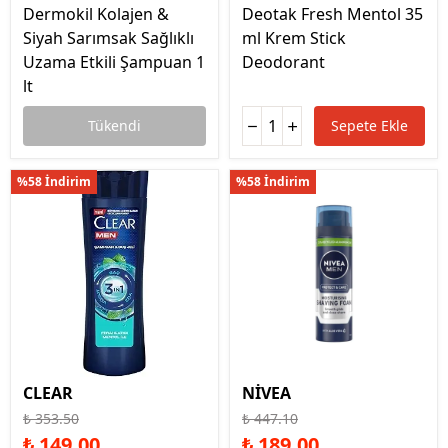
Dermokil Kolajen &
Deotak Fresh Mentol 35
Siyah Sarımsak Sağlıklı
ml Krem Stick
Uzama Etkili Şampuan 1
Deodorant
lt
Tükendi
Sepete Ekle
%58 İndirim
%58 İndirim
CLEAR
NİVEA
₺ 353.50
₺ 447.10
₺ 149.00
₺ 189.00