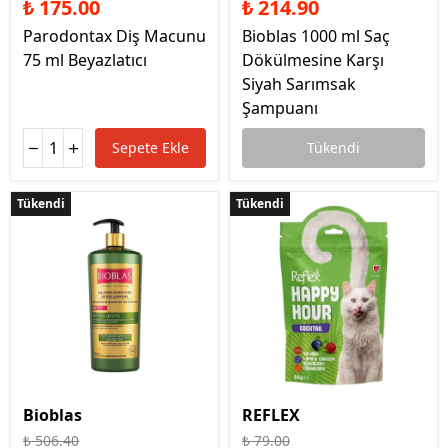
₺ 175.00
₺ 214.90
Parodontax Diş Macunu
Bioblas 1000 ml Saç
75 ml Beyazlatıcı
Dökülmesine Karşı
Siyah Sarımsak
Şampuanı
Sepete Ekle
Tükendi
Tükendi
Tükendi
Tükendi
Tükendi
Bioblas
REFLEX
₺ 506.40
₺ 79.00