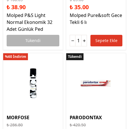
₺ 38.90
₺ 35.00
Molped P&S Light
Molped Pure&soft Gece
Normal Ekonomik 32
Tekli 6 lı
Adet Günlük Ped
Tükendi
Sepete Ekle
%60 İndirim
Tükendi
Tükendi
MORFOSE
PARODONTAX
₺ 286.80
₺ 420.50