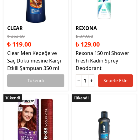
CLEAR
REXONA
₺ 353.50
₺ 379.60
₺ 119.00
₺ 129.00
Clear Men Kepeğe ve
Rexona 150 ml Shower
Saç Dökülmesine Karşı
Fresh Kadın Sprey
Etkili Şampuan 350 ml
Deodorant
Tükendi
Sepete Ekle
Tükendi
Tükendi
Tükendi
Tükendi