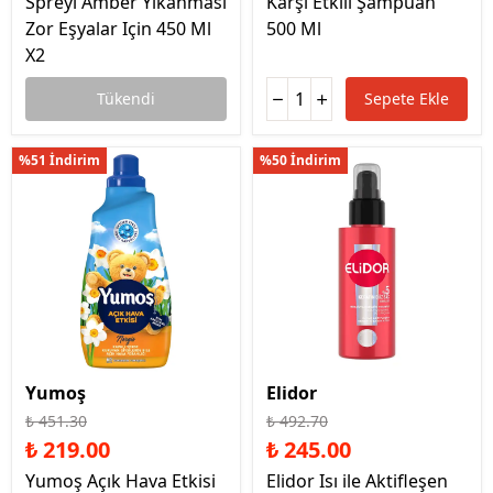
Spreyi Amber Yıkanması
Karşı Etkili Şampuan
Zor Eşyalar Için 450 Ml
500 Ml
X2
Tükendi
Sepete Ekle
%51 İndirim
%50 İndirim
Yumoş
Elidor
₺ 451.30
₺ 492.70
₺ 219.00
₺ 245.00
Yumoş Açık Hava Etkisi
Elidor Isı ile Aktifleşen