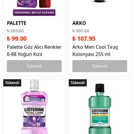
PALETTE
ARKO
₺ 283.60
₺ 307.20
₺ 99.00
₺ 107.95
Palette Göz Alıcı Renkler
Arko Men Cool Tıraş
6-88 Yoğun Kızıl
Kolonyası 255 ml
Tükendi
Tükendi
Tükendi
Tükendi
Tükendi
Tükendi