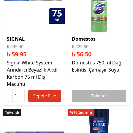
SIGNAL
Domestos
₺ 245.40
₺ 225.30
₺ 59.95
₺ 56.50
Signal Whıte System
Domestos 750 ml Dağ
Arındırıcı Beyazlık Aktif
Esintisi Çamaşır Suyu
Karbon 75 ml Diş
Macunu
Sepete Ekle
Tükendi
Tükendi
Tükendi
%70 İndirim