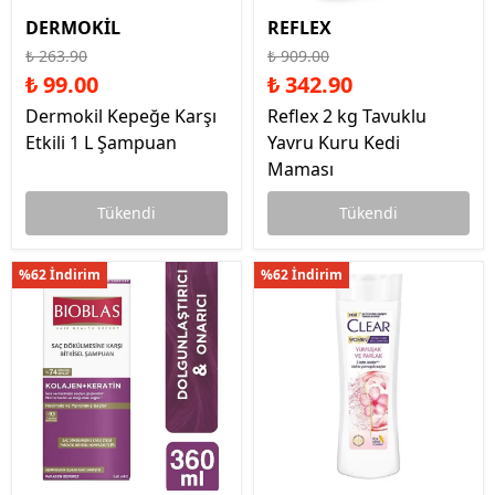
DERMOKİL
REFLEX
₺ 263.90
₺ 909.00
₺ 99.00
₺ 342.90
Dermokil Kepeğe Karşı
Reflex 2 kg Tavuklu
Etkili 1 L Şampuan
Yavru Kuru Kedi
Maması
Tükendi
Tükendi
%62 İndirim
%62 İndirim