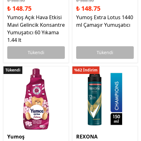
₺ 388.30
₺ 388.30
₺ 148.75
₺ 148.75
Yumoş Açık Hava Etkisi
Yumoş Extra Lotus 1440
Mavi Gelincik Konsantre
ml Çamaşır Yumuşatıcı
Yumuşatıcı 60 Yıkama
1.44 lt
Tükendi
Tükendi
Tükendi
Tükendi
%62 İndirim
Yumoş
REXONA