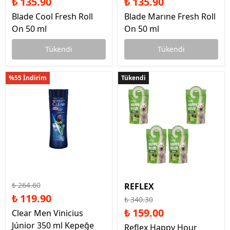
₺ 135.90
₺ 135.90
Blade Cool Fresh Roll
Blade Marıne Fresh Roll
On 50 ml
On 50 ml
Tükendi
Tükendi
%55 İndirim
Tükendi
Tükendi
₺ 264.60
REFLEX
₺ 119.90
₺ 340.30
₺ 159.00
Clear Men Vinicius
Júnior 350 ml Kepeğe
Reflex Happy Hour