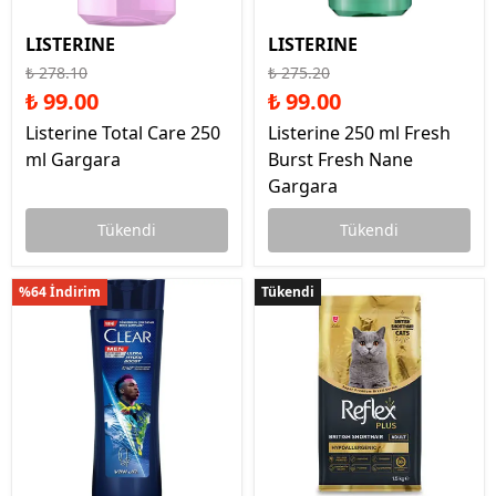
LISTERINE
LISTERINE
₺ 278.10
₺ 275.20
₺ 99.00
₺ 99.00
Listerine Total Care 250
Listerine 250 ml Fresh
ml Gargara
Burst Fresh Nane
Gargara
Tükendi
Tükendi
%64 İndirim
Tükendi
Tükendi