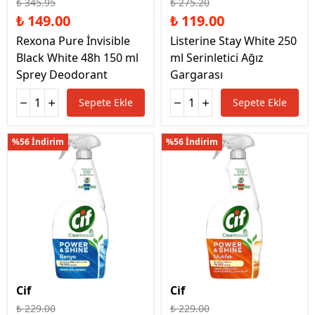
₺ 345.95
₺ 275.20
₺ 149.00
₺ 119.00
Rexona Pure İnvisible
Listerine Stay White 250
Black White 48h 150 ml
ml Serinletici Ağız
Sprey Deodorant
Gargarası
Sepete Ekle
Sepete Ekle
%56 İndirim
%56 İndirim
Cif
Cif
₺ 229.00
₺ 229.00