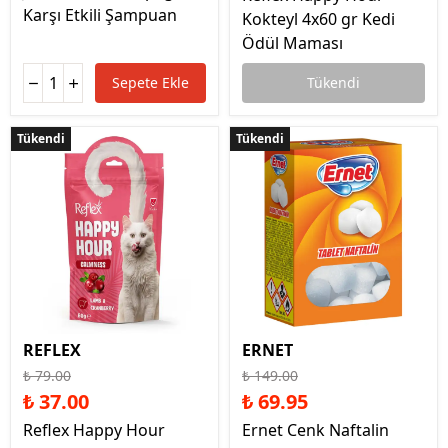
Karşı Etkili Şampuan
Kokteyl 4x60 gr Kedi
Ödül Maması
Sepete Ekle
Tükendi
Tükendi
Tükendi
Tükendi
Tükendi
REFLEX
ERNET
₺ 79.00
₺ 149.00
₺ 37.00
₺ 69.95
Reflex Happy Hour
Ernet Cenk Naftalin