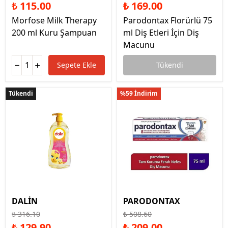
₺ 115.00
₺ 169.00
Morfose Milk Therapy
Parodontax Florürlü 75
200 ml Kuru Şampuan
ml Diş Etleri İçin Diş
Macunu
Sepete Ekle
Tükendi
Tükendi
Tükendi
%59 İndirim
DALİN
PARODONTAX
₺ 316.10
₺ 508.60
₺ 129.90
₺ 209.00