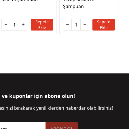
Şampuan
B
Sepete
Sepete
Ekle
Ekle
r ve kuponlar için abone olun!
sinizi bırakarak yeniliklerden haberdar olabilirsiniz!