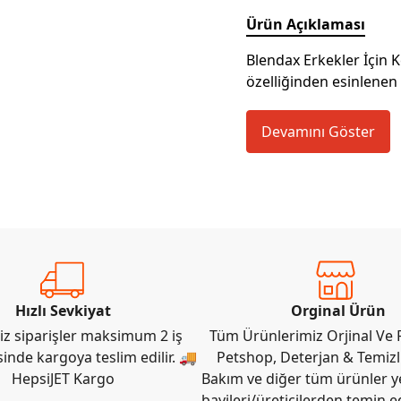
Ürün Açıklaması
Blendax Erkekler İçin K
özelliğinden esinlenen
Devamını Göster
Hızlı Sevkiyat
Orginal Ürün
iz siparişler maksimum 2 iş
Tüm Ürünlerimiz Orjinal Ve F
sinde kargoya teslim edilir. 🚚
Petshop, Deterjan & Temizli
HepsiJET Kargo
Bakım ve diğer tüm ürünler ye
bayileri/üreticilerden temin e