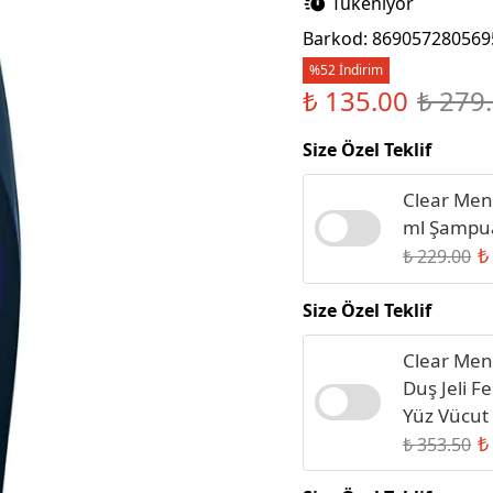
Tükeniyor
Sıvı Sabun
Barkod
:
869057280569
%52 İndirim
₺ 135.00
₺ 279
Size Özel Teklif
Clear Men
ml Şampu
₺
₺ 229.00
Size Özel Teklif
Clear Men
Duş Jeli F
Yüz Vücut 
₺
₺ 353.50