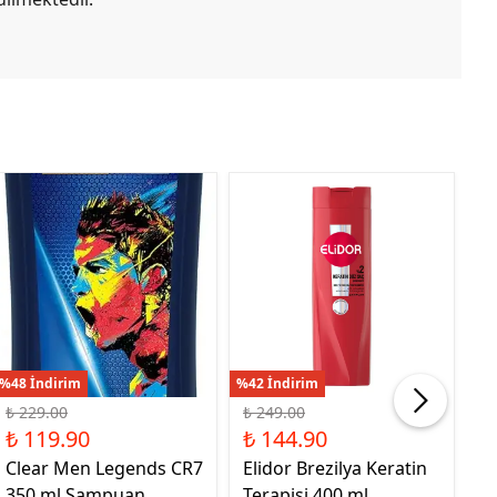
%48 İndirim
%42 İndirim
%46
₺ 229.00
₺ 249.00
₺ 
₺ 119.90
₺ 144.90
₺
Clear Men Legends CR7
Elidor Brezilya Keratin
El
350 ml Şampuan
Terapisi 400 ml
T