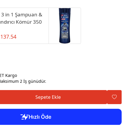
 3 in 1 Şampuan &
rındırıcı Kömür 350
 137.54
ET Kargo
ksimum 2 İş günüdür.
Sepete Ekle