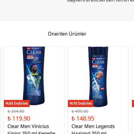
Önerilen Ürünler
%55 İndirim
%70 İndirim
₺ 264.60
₺ 499.00
₺ 119.90
₺ 148.95
Clear Men Vinicius
Clear Men Legends
Júnior 350 ml Kepeğe
Haaland 350 ml