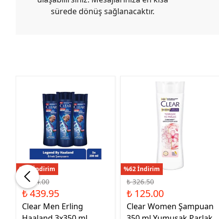
sürede dönüş sağlanacaktır.
%36 İndirim
%62 İndirim
₺ 684.00
₺ 326.50
₺ 439.95
₺ 125.00
n
Clear Men Erling
Clear Women Şampuan
Haaland 3x350 ml
350 ml Yumuşak Parlak