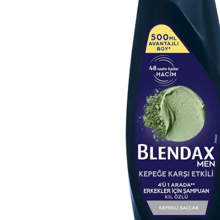
Çamaşır Suyu
Makine Temizleyiciler / Kireç
Önleyici