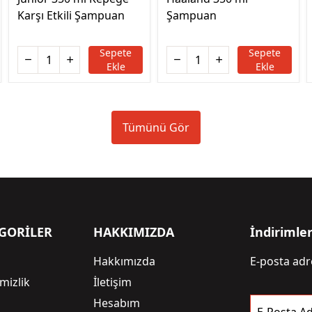
Karşı Etkili Şampuan
Şampuan
Sepete
Sepete
Ekle
Ekle
Tümünü Gör
GORİLER
HAKKIMIZDA
İndirimle
Hakkımızda
E-posta adre
mizlik
İletişim
i
Hesabım