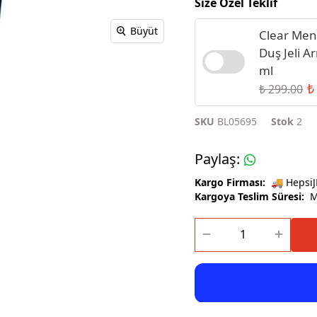
Size Özel Teklif
Büyüt
Clear Men
Duş Jeli A
ml
₺
₺ 299.00
SKU
BL05695
Stok
2
Paylaş
:
Kargo Firması:
🚚 HepsiJ
Kargoya Teslim Süresi:
Ma