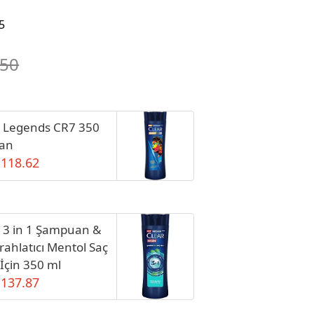
5
.50
 Legends CR7 350
an
 118.62
 3 in 1 Şampuan &
erahlatıcı Mentol Saç
İçin 350 ml
 137.87