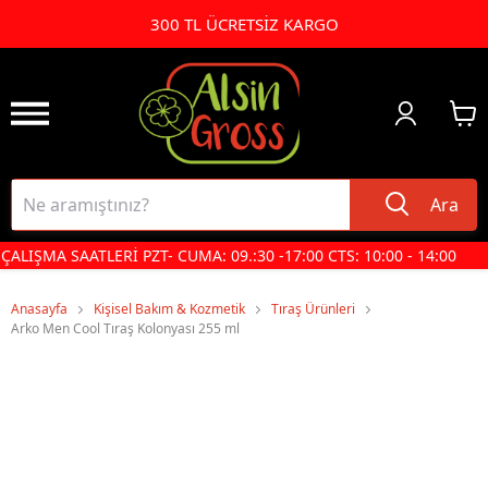
300 TL ÜCRETSİZ KARGO
Ara
ÇALIŞMA SAATLERİ PZT- CUMA: 09.:30 -17:00 CTS: 10:00 - 14:00
Anasayfa
Kişisel Bakım & Kozmetik
Tıraş Ürünleri
Arko Men Cool Tıraş Kolonyası 255 ml