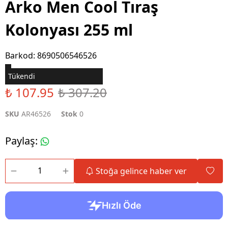
Arko Men Cool Tıraş
Kolonyası 255 ml
Barkod
:
8690506546526
Tükendi
₺ 107.95
₺ 307.20
SKU
AR46526
Stok
0
Paylaş
:
Stoğa gelince haber ver