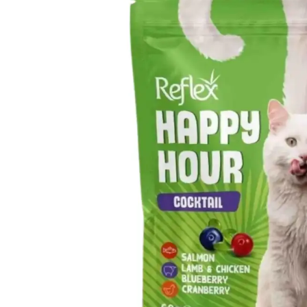
Çamaşır Suyu
Makine Temizleyiciler / Kireç
Önleyici