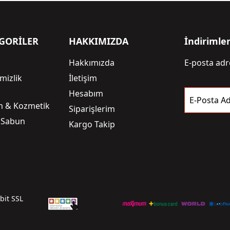
GORİLER
HAKKIMIZDA
İndirimle
Hakkımızda
E-posta adre
mizlik
İletişim
i
Hesabım
E-Posta Ad
ım & Kozmetik
Siparişlerim
 Sabun
Kargo Takip
6bit SSL