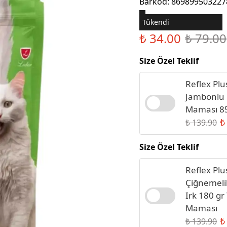
Barkod
:
869899503227
Sıvı Sabun
Tükendi
₺ 34.00
₺ 79.00
Size Özel Teklif
Reflex Pl
Jambonlu 
Maması 85
₺
₺ 139.90
Size Özel Teklif
Reflex Plu
Çiğnemeli
Irk 180 gr
Maması
₺
₺ 139.90