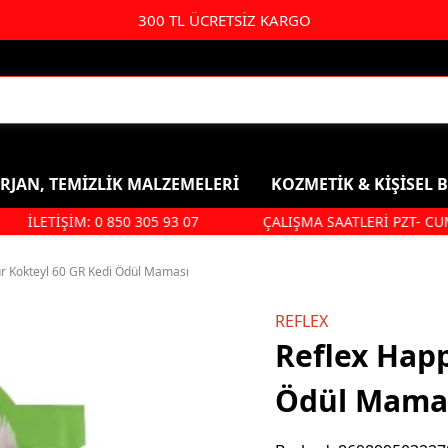
300 TL ÜCRETSİZ KARGO
RJAN, TEMİZLİK MALZEMELERİ
KOZMETİK & KİŞİSEL 
İLETİŞİM: 0 850 305 93 07
ÇALIŞMA SAATLERİ PZT- CUMA: 0
Kişisel Bakım & Kozmetik
Duş, Ban
Saç Bakımı
Şampuan
r Kokteyl 60 GR Kedi Ödül Maması
Parfüm & Deodorant & Roll-
Duş Jeli
REFLEX
On
Saç Bakım
Reflex Hap
Kolonya
Ağız Ve Diş Sağlığı
Ödül Mama
Makyaj Ürünleri
Hijyenik Ped