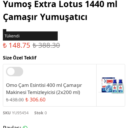
Yumoş Extra Lotus 1440 ml
Çamaşır Yumuşatıcı
Tükendi
₺ 148.75
₺ 388.30
Size Özel Teklif
Omo Çam Esintisi 400 ml Çamaşır
Makinesi Temizleyicisi (2x200 ml)
₺ 306.60
₺ 438.00
SKU
YU95454
Stok
0
Paylaş
: