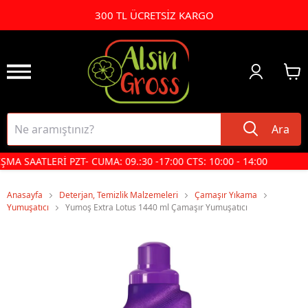
300 TL ÜCRETSİZ KARGO
Ara
MA SAATLERİ PZT- CUMA: 09.:30 -17:00 CTS: 10:00 - 14:00
Anasayfa
Deterjan, Temizlik Malzemeleri
Çamaşır Yıkama
Yumuşatıcı
Yumoş Extra Lotus 1440 ml Çamaşır Yumuşatıcı