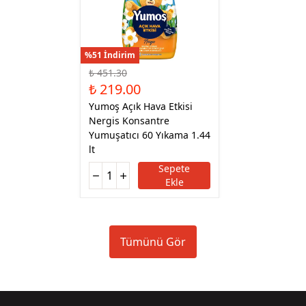
%51 İndirim
₺ 451.30
₺ 219.00
Yumoş Açık Hava Etkisi
Nergis Konsantre
Yumuşatıcı 60 Yıkama 1.44
lt
Sepete
Ekle
Tümünü Gör