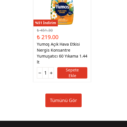
%51 İndirim
₺ 451.30
₺ 219.00
Yumoş Açık Hava Etkisi
Nergis Konsantre
Yumuşatıcı 60 Yıkama 1.44
lt
Sepete
Ekle
Tümünü Gör