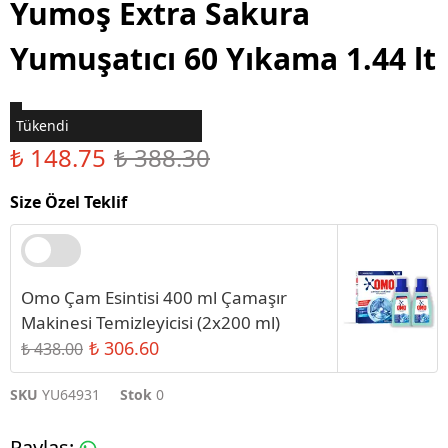
Yumoş Extra Sakura
Yumuşatıcı 60 Yıkama 1.44 lt
Tükendi
₺ 148.75
₺ 388.30
Size Özel Teklif
Omo Çam Esintisi 400 ml Çamaşır
Makinesi Temizleyicisi (2x200 ml)
₺ 306.60
₺ 438.00
SKU
YU64931
Stok
0
Paylaş
: