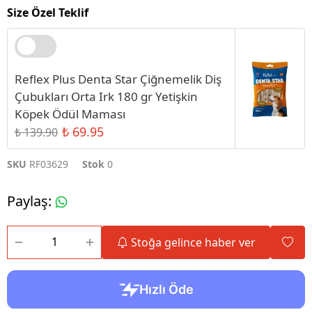
Size Özel Teklif
Reflex Plus Denta Star Çiğnemelik Diş
Çubukları Orta Irk 180 gr Yetişkin
Köpek Ödül Maması
₺ 69.95
₺ 139.90
SKU
RF03629
Stok
0
Paylaş
:
Stoğa gelince haber ver