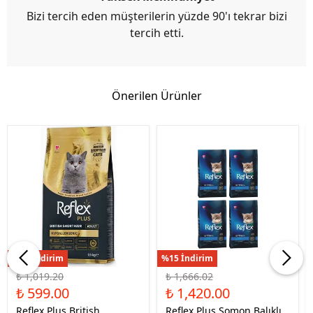
Bizi tercih eden müşterilerin yüzde 90'ı tekrar bizi
tercih etti.
Önerilen Ürünler
%41 İndirim
%15 İndirim
₺ 1,019.20
₺ 1,666.02
₺ 599.00
₺ 1,420.00
Reflex Plus British
Reflex Plus Somon Balıklı