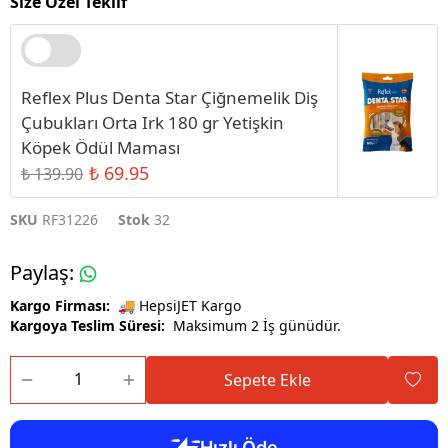
Size Özel Teklif
Reflex Plus Denta Star Çiğnemelik Diş
Çubukları Orta Irk 180 gr Yetişkin
Köpek Ödül Maması
₺ 69.95
₺ 139.90
SKU
RF31226
Stok
32
Paylaş
:
Kargo Firması:
🚚 HepsiJET Kargo
Kargoya Teslim Süresi:
Maksimum 2 İş günüdür.
Sepete Ekle