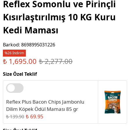
Reflex Somonlu ve Pirinçli
Kısırlaştırılmış 10 KG Kuru
Kedi Maması
Barkod
:
8698995031226
%26 İndirim
₺ 1,695.00
₺ 2,277.00
Size Özel Teklif
Reflex Plus Bacon Chips Jambonlu
Dilim Köpek Ödül Maması 85 gr
₺ 69.95
₺ 139.90