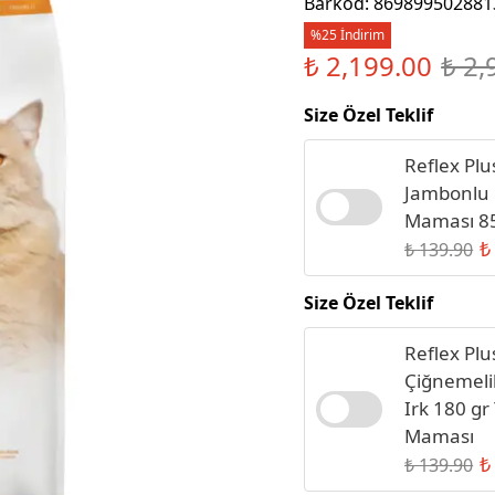
Barkod
:
869899502881
Sıvı Sabun
%25 İndirim
₺ 2,199.00
₺ 2,
Size Özel Teklif
Reflex Pl
Jambonlu 
Maması 85
₺
₺ 139.90
Size Özel Teklif
Reflex Plu
Çiğnemeli
Irk 180 gr
Maması
₺
₺ 139.90