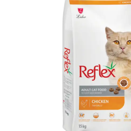
Çamaşır Suyu
Makine Temizleyiciler / Kireç
Önleyici