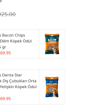
3
925.00
us Bacon Chips
Dilim Köpek Ödül
 gr
 69.95
s Denta Star
k Diş Çubukları Orta
 Yetişkin Köpek Ödül
 69.95