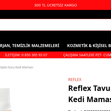
300 TL ÜCRETSİZ KARGO
RJAN, TEMİZLİK MALZEMELERİ
KOZMETİK & KİŞİSEL 
İLETİŞİM: 0 850 305 93 07
ÇALIŞMA SAATLERİ PZT- CUMA: 09
Kişisel Bakım & Kozmetik
Duş, Ban
Saç Bakımı
Şampuan
etişkin Kuru Kedi Maması
Parfüm & Deodorant & Roll-
Duş Jeli
REFLEX
On
Saç Bakım
Reflex Tavu
Kolonya
Ağız Ve Diş Sağlığı
Kedi Mama
Makyaj Ürünleri
Hijyenik Ped