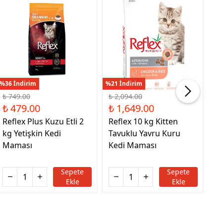
%36 İndirim
%21 İndirim
%21
₺ 749.00
₺ 2,094.00
₺ 
₺ 479.00
₺ 1,649.00
₺
Reflex Plus Kuzu Etli 2
Reflex 10 kg Kitten
Re
kg Yetişkin Kedi
Tavuklu Yavru Kuru
T
Maması
Kedi Maması
k
Sepete
Sepete
Ekle
Ekle