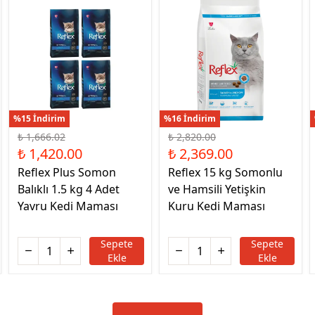
%15 İndirim
%16 İndirim
₺ 1,666.02
₺ 2,820.00
₺ 1,420.00
₺ 2,369.00
Reflex Plus Somon
Reflex 15 kg Somonlu
Balıklı 1.5 kg 4 Adet
ve Hamsili Yetişkin
Yavru Kedi Maması
Kuru Kedi Maması
Sepete
Sepete
Ekle
Ekle