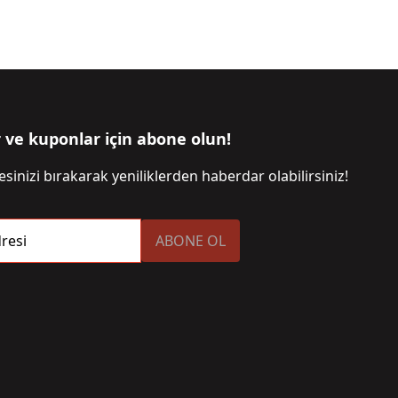
r ve kuponlar için abone olun!
sinizi bırakarak yeniliklerden haberdar olabilirsiniz!
resi
ABONE OL