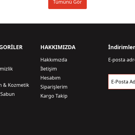
Tümünü Gör
GORİLER
HAKKIMIZDA
İndirimle
Hakkımızda
E-posta adre
mizlik
İletişim
i
Hesabım
E-Posta Ad
ım & Kozmetik
Siparişlerim
 Sabun
Kargo Takip