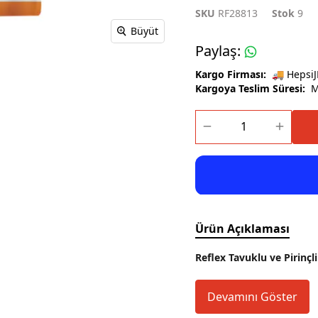
SKU
RF28813
Stok
9
Büyüt
Paylaş
:
Kargo Firması:
🚚 HepsiJ
Kargoya Teslim Süresi:
Ma
Ürün Açıklaması
Reflex Tavuklu ve Pirinç
Devamını Göster