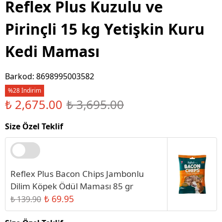
Reflex Plus Kuzulu ve
Pirinçli 15 kg Yetişkin Kuru
Kedi Maması
Barkod
:
8698995003582
%28 İndirim
₺ 2,675.00
₺ 3,695.00
Size Özel Teklif
Reflex Plus Bacon Chips Jambonlu
Dilim Köpek Ödül Maması 85 gr
₺ 69.95
₺ 139.90