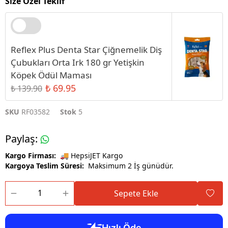
Size Özel Teklif
Reflex Plus Denta Star Çiğnemelik Diş
Çubukları Orta Irk 180 gr Yetişkin
Köpek Ödül Maması
₺ 69.95
₺ 139.90
SKU
RF03582
Stok
5
Paylaş
:
Kargo Firması:
🚚 HepsiJET Kargo
Kargoya Teslim Süresi:
Maksimum 2 İş günüdür.
Sepete Ekle