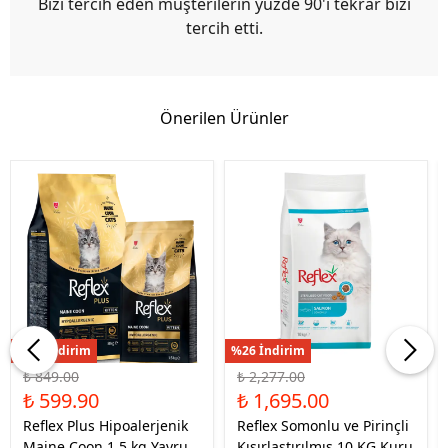
Bizi tercih eden müşterilerin yüzde 90'ı tekrar bizi
tercih etti.
Önerilen Ürünler
%29 İndirim
%26 İndirim
₺ 849.00
₺ 2,277.00
₺ 599.90
₺ 1,695.00
Reflex Plus Hipoalerjenik
Reflex Somonlu ve Pirinçli
Maine Coon 1.5 kg Yavru
Kısırlaştırılmış 10 KG Kuru