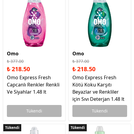
Omo
Omo
₺ 377.00
₺ 377.00
₺ 218.50
₺ 218.50
Omo Express Fresh
Omo Express Fresh
Capcanlı Renkler Renkli
Kötü Koku Karşıtı
Ve Siyahlar 1.48 lt
Beyazlar ve Renkliler
için Sıvı Deterjan 1.48 lt
Tükendi
Tükendi
Tükendi
Tükendi
Tükendi
Tükendi