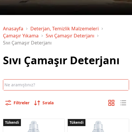
Anasayfa
Deterjan, Temizlik Malzemeleri
Çamaşır Yıkama
Sıvı Çamaşır Deterjanı
Sıvı Çamaşır Deterjanı
Sıvı Çamaşır Deterjanı
Filtreler
Sırala
Tükendi
Tükendi
Tükendi
Tükendi