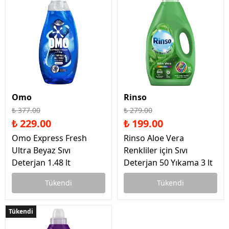
Omo
Rinso
₺ 377.00
₺ 279.00
₺ 229.00
₺ 199.00
Omo Express Fresh
Rinso Aloe Vera
Ultra Beyaz Sıvı
Renkliler için Sıvı
Deterjan 1.48 lt
Deterjan 50 Yıkama 3 lt
Tükendi
Tükendi
Tükendi
Tükendi