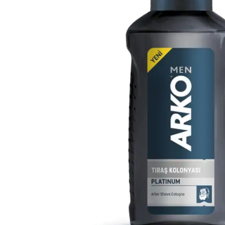
Çamaşır Suyu
Makine Temizleyiciler / Kireç
Önleyici