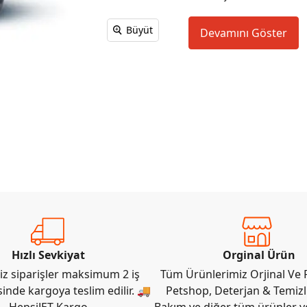
Büyüt
Devamını Göster
Hızlı Sevkiyat
Orginal Ürün
iz siparişler maksimum 2 iş
Tüm Ürünlerimiz Orjinal Ve F
sinde kargoya teslim edilir. 🚚
Petshop, Deterjan & Temizli
HepsiJET Kargo
Bakım ve diğer tüm ürünler ye