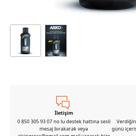
İletişim
0 850 305 93 07 no lu destek hattına sesli
Verdiğin
mesaj bırakarak veya
günü içeri
alsingross@gmail.com
mail yazarak bize