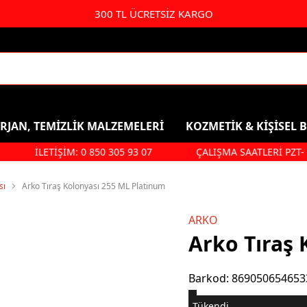
300 TL ÜCRETSİZ KARGO
RJAN, TEMİZLİK MALZEMELERİ
KOZMETİK & KİŞİSEL 
İLETİŞİM: 0 850 305 93 07
ÇALIŞMA SAATLERİ PZT- CUM
Kişisel Bakım & Kozmetik
Duş, Ban
Saç Bakımı
Şampuan
sı
Arko Tıraş Kolonyası 255 ML Platinum
Parfüm & Deodorant & Roll-
Duş Jeli
ARKO
On
Saç Bakım
Arko Tıraş 
Kolonya
Ağız Ve Diş Sağlığı
Barkod
:
869050654653
Makyaj Ürünleri
Hijyenik Ped
Tükendi