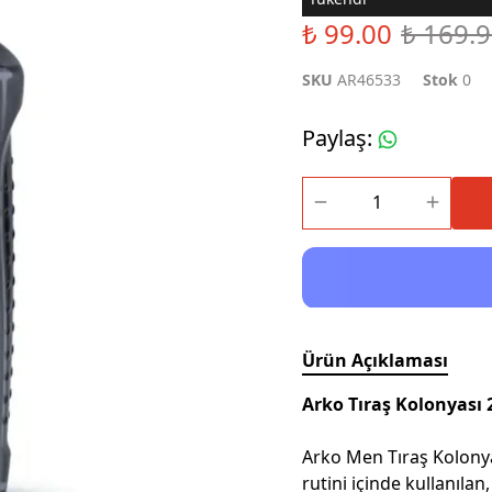
Sıvı Sabun
₺ 99.00
₺ 169.
SKU
AR46533
Stok
0
Paylaş
:
Ürün Açıklaması
Arko Tıraş Kolonyası
Arko Men Tıraş Kolonya
rutini içinde kullanılan,