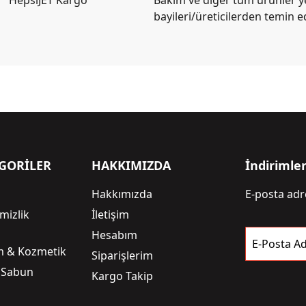
bayileri/üreticilerden temin e
GORİLER
HAKKIMIZDA
İndirimle
Hakkımızda
E-posta adre
mizlik
İletişim
i
Hesabım
E-Posta Ad
ım & Kozmetik
Siparişlerim
 Sabun
Kargo Takip