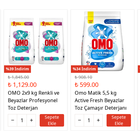
%39 İndirim
%34 İndirim
₺ 1,845.00
₺ 908.10
₺ 1,129.00
₺ 599.00
OMO 2x9 kg Renkli ve
Omo Matik 5,5 kg
Beyazlar Profesyonel
Active Fresh Beyazlar
Toz Deterjan
Toz Çamaşır Deterjanı
Sepete
Sepete
Ekle
Ekle