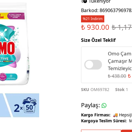
Tükeniyor
Sıvı Sabun
Barkod
:
869063796978
%21 İndirim
₺ 930.00
₺ 1,1
Size Özel Teklif
Omo Çam E
Çamaşır M
Temizleyic
₺
₺ 438.00
SKU
OM69782
Stok
1
Paylaş
:
Kargo Firması:
🚚 HepsiJ
Kargoya Teslim Süresi:
Ma