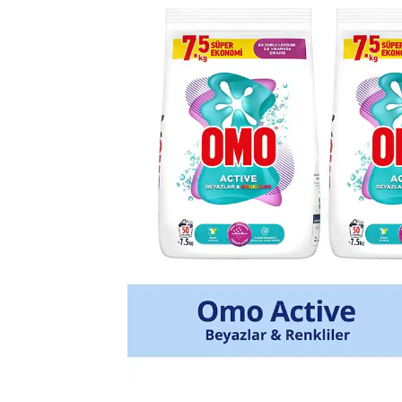
Çamaşır Suyu
Makine Temizleyiciler / Kireç
Önleyici