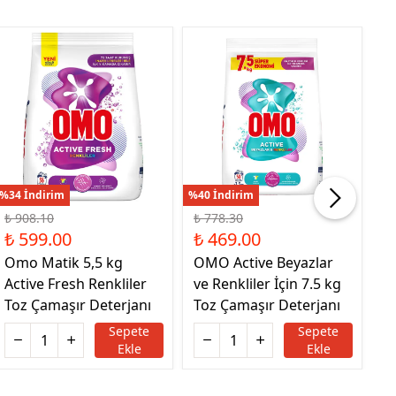
%34 İndirim
%40 İndirim
%29
₺ 908.10
₺ 778.30
₺ 
₺ 599.00
₺ 469.00
₺
Omo Matik 5,5 kg
OMO Active Beyazlar
O
Active Fresh Renkliler
ve Renkliler İçin 7.5 kg
Be
Toz Çamaşır Deterjanı
Toz Çamaşır Deterjanı
Ç
Sepete
Sepete
Ekle
Ekle