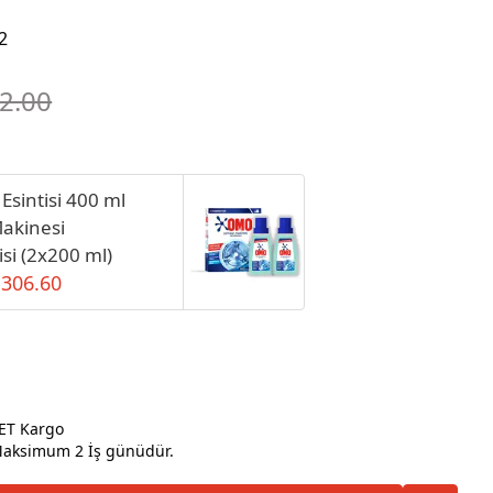
2
72.00
sintisi 400 ml
akinesi
isi (2x200 ml)
 306.60
ET Kargo
ksimum 2 İş günüdür.