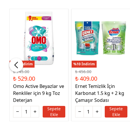
%29 İndirim
%10 İndirim
₺ 745.00
₺ 456.00
₺ 529.00
₺ 409.00
Omo Active Beyazlar ve
Ernet Temizlik İçin
Renkliler için 9 kg Toz
Karbonat 1.5 kg + 2 kg
Deterjan
Çamaşır Sodası
Sepete
Sepete
Ekle
Ekle