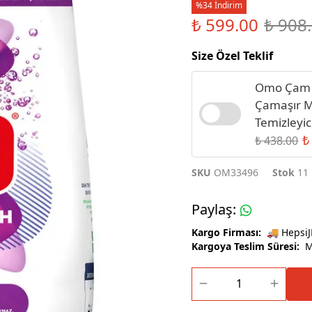
%34 İndirim
Sıvı Sabun
₺ 599.00
₺ 908
Size Özel Teklif
Omo Çam E
Çamaşır M
Temizleyic
₺
₺ 438.00
SKU
OM33496
Stok
11
Paylaş
:
Kargo Firması:
🚚 HepsiJ
Kargoya Teslim Süresi:
Ma