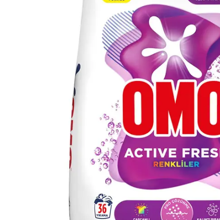
Çamaşır Suyu
Makine Temizleyiciler / Kireç
Önleyici