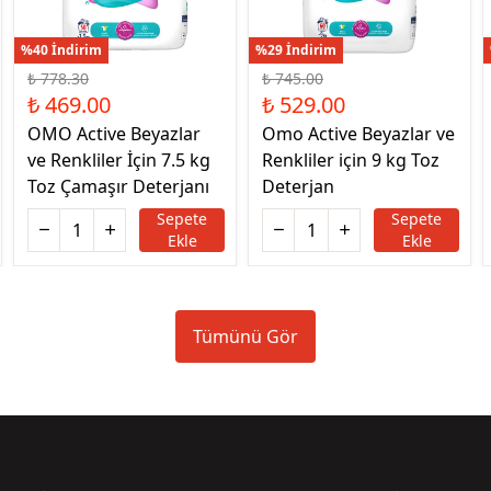
%40 İndirim
%29 İndirim
₺ 778.30
₺ 745.00
₺ 469.00
₺ 529.00
OMO Active Beyazlar
Omo Active Beyazlar ve
ve Renkliler İçin 7.5 kg
Renkliler için 9 kg Toz
Toz Çamaşır Deterjanı
Deterjan
Sepete
Sepete
Ekle
Ekle
Tümünü Gör