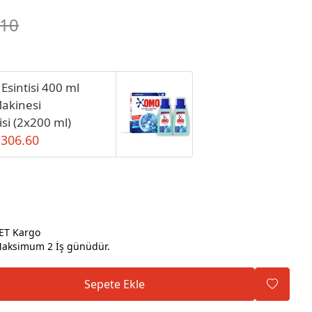
.10
sintisi 400 ml
akinesi
isi (2x200 ml)
 306.60
ET Kargo
ksimum 2 İş günüdür.
Sepete Ekle