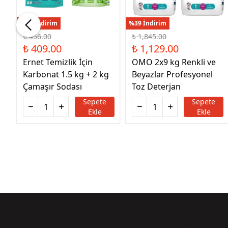
%10 İndirim
%39 İndirim
₺ 456.00
₺ 1,845.00
₺ 409.00
₺ 1,129.00
e
Ernet Temizlik İçin
OMO 2x9 kg Renkli ve
Karbonat 1.5 kg + 2 kg
Beyazlar Profesyonel
Çamaşır Sodası
Toz Deterjan
Sepete
Sepete
Ekle
Ekle