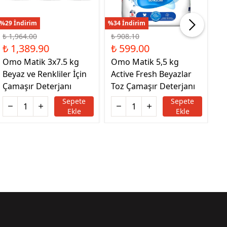
%29 İndirim
%34 İndirim
%21
₺ 1,964.00
₺ 908.10
₺ 
₺ 1,389.90
₺ 599.00
₺
Omo Matik 3x7.5 kg
Omo Matik 5,5 kg
O
Beyaz ve Renkliler İçin
Active Fresh Beyazlar
Re
Çamaşır Deterjanı
Toz Çamaşır Deterjanı
Ç
Sepete
Sepete
Ekle
Ekle