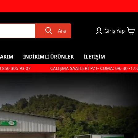
Ara
Giriş Yap
BAKIM
İNDİRİMLİ ÜRÜNLER
İLETİŞİM
0 305 93 07
ÇALIŞMA SAATLERİ PZT- CUMA: 09.:30 -17:00 CTS
yo, Sabun
Anne & Bebek
Bebek Kolonyası
Bebek Şampuanı
 Kremi
Pişik Önleyici Krem
Bebek Sabunu
Bebek Vücut Kremi