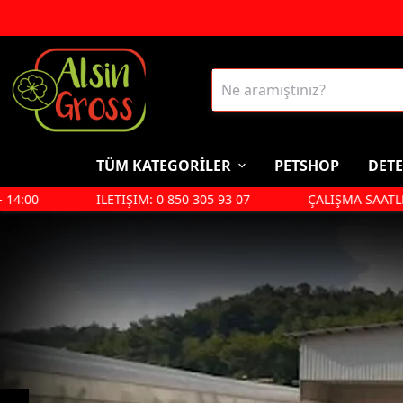
TÜM KATEGORİLER
PETSHOP
DETE
:00
İLETİŞİM: 0 850 305 93 07
ÇALIŞMA SAATLERİ PZ
Deterjan, Temizlik
Petshop
Malzemeleri
Kedi
Bulaşık Yıkama
Köpek
Çamaşır Deterjanı
Kedi Kumu
Cam Temizleyiciler
Kedi Maması
Lavabo Açıcı
Köpek Maması
Yüzey Temizliyiciler
Tuvalet Koku Giderici