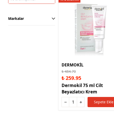
Markalar
DERMOKİL
₺ 484.70
₺ 259.95
Dermokil 75 ml Cilt
Beyazlatıcı Krem
Sepete Ekle