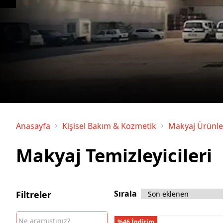
Çamaşır Suyu
Makine Temizleyiciler / Kireç
Önleyici
Anasayfa
Kişisel Bakım & Kozmetik
Makyaj Ürünle
Makyaj Temizleyicileri
Sırala
Filtreler
%46 İndirim