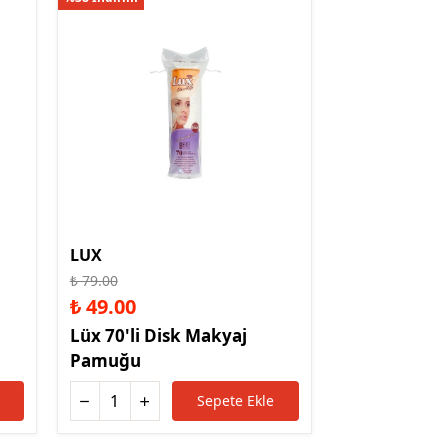
LUX
₺ 79.00
₺ 49.00
Lüx 70'li Disk Makyaj
Pamuğu
Sepete Ekle