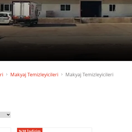
Sıvı Sabun
ri
Makyaj Temizleyicileri
Makyaj Temizleyicileri
%38 İndirim