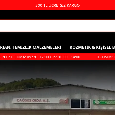
300 TL ÜCRETSİZ KARGO
RJAN, TEMİZLİK MALZEMELERİ
KOZMETİK & KİŞİSEL 
T- CUMA: 09.:30 -17:00 CTS: 10:00 - 14:00
İLETİŞİM: 0 85
Kişisel Bakım & Kozmetik
Duş, Ban
Saç Bakımı
Şampuan
Parfüm & Deodorant & Roll-
Duş Jeli
On
Saç Bakım
Kolonya
Ağız Ve Diş Sağlığı
Makyaj Ürünleri
Hijyenik Ped