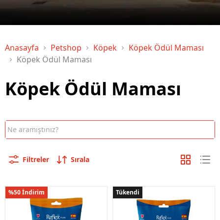
Anasayfa
Petshop
Köpek
Köpek Ödül Maması
Köpek Ödül Maması
Köpek Ödül Maması
Filtreler
Sırala
%50 İndirim
Tükendi
Tükendi