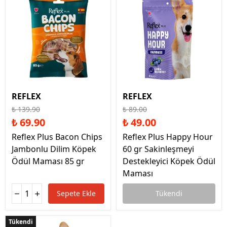
REFLEX
REFLEX
₺ 139.90
₺ 89.00
₺ 69.90
₺ 49.00
Reflex Plus Bacon Chips
Reflex Plus Happy Hour
Jambonlu Dilim Köpek
60 gr Sakinleşmeyi
Ödül Maması 85 gr
Destekleyici Köpek Ödül
Maması
Sepete Ekle
Tükendi
Tükendi
Tükendi