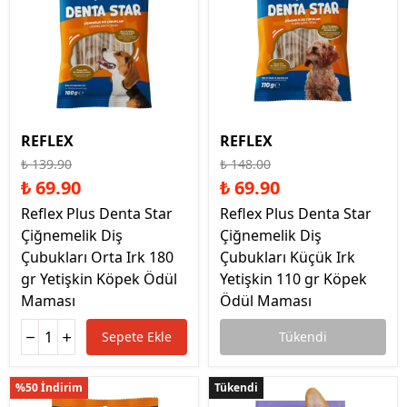
REFLEX
REFLEX
₺ 139.90
₺ 148.00
₺ 69.90
₺ 69.90
Reflex Plus Denta Star
Reflex Plus Denta Star
Çiğnemelik Diş
Çiğnemelik Diş
Çubukları Orta Irk 180
Çubukları Küçük Irk
gr Yetişkin Köpek Ödül
Yetişkin 110 gr Köpek
Maması
Ödül Maması
Sepete Ekle
Tükendi
%50 İndirim
Tükendi
Tükendi