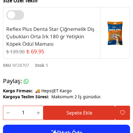
Size Özel Teklif
Reflex Plus Denta Star Çiğnemelik Diş
Çubukları Orta Irk 180 gr Yetişkin
Köpek Ödül Maması
₺ 69.95
₺ 139.90
SKU
RF28707
Stok
5
Paylaş
:
Kargo Firması:
🚚 HepsiJET Kargo
Kargoya Teslim Süresi:
Maksimum 2 İş günüdür.
Sepete Ekle