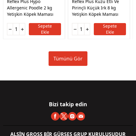
Reflex Plus Hypo
Reflex Plus Kuzu Etli Ve
Allergenic Poodle 2 kg
Pirinçli Küçük Irk 8 kg
Yetişkin Köpek Maması
Yetişkin Köpek Maması
Sepete
Sepete
Ekle
Ekle
Tümünü Gör
Bizi takip edin
ALSİN GROSS BİR GÜRSES GRUP KURULUŞUDUR