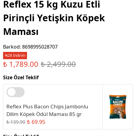
Reflex 15 kg Kuzu Etli
Pirinçli Yetişkin Köpek
Maması
Barkod
:
8698995028707
%28 İndirim
₺ 1,789.00
₺ 2,499.00
Size Özel Teklif
Reflex Plus Bacon Chips Jambonlu
Dilim Köpek Ödül Maması 85 gr
₺ 69.95
₺ 139.90