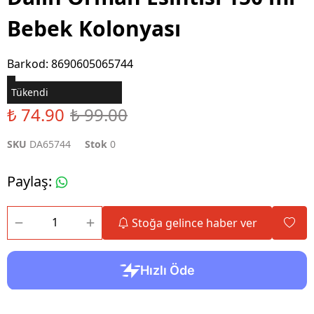
Bebek Kolonyası
Barkod
:
8690605065744
Tükendi
₺ 74.90
₺ 99.00
SKU
DA65744
Stok
0
Paylaş
:
Stoğa gelince haber ver