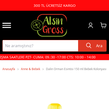
300 TL ÜCRETSİZ KARGO
Ara
ŞMA SAATLERİ PZT- CUMA: 09.:30 -17:00 CTS: 10:00 - 14:00
Anasayfa
Anne & Bebek
Dalin Orman Esintisi 150 ml Bebek Kolonyası