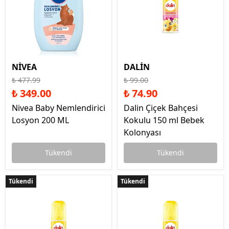
NİVEA
DALİN
₺ 477.99
₺ 99.00
₺ 349.00
₺ 74.90
Nivea Baby Nemlendirici
Dalin Çiçek Bahçesi
Losyon 200 ML
Kokulu 150 ml Bebek
Kolonyası
Tükendi
Tükendi
Tükendi
Tükendi
Tükendi
Tükendi