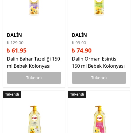
DALİN
DALİN
₺ 129.00
₺ 99.00
₺ 61.95
₺ 74.90
Dalin Bahar Tazeliği 150
Dalin Orman Esintisi
ml Bebek Kolonyası
150 ml Bebek Kolonyası
Tükendi
Tükendi
Tükendi
Tükendi
Tükendi
Tükendi