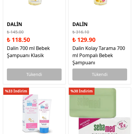
DALİN
DALİN
₺ 145.00
₺ 316.10
₺ 118.50
₺ 129.90
Dalin 700 ml Bebek
Dalin Kolay Tarama 700
Şampuanı Klasik
ml Pompalı Bebek
Şampuanı
Tükendi
Tükendi
%33 İndirim
%30 İndirim