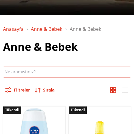
Anasayfa
Anne & Bebek
Anne & Bebek
Anne & Bebek
Filtreler
Sırala
Tükendi
Tükendi
Tükendi
Tükendi