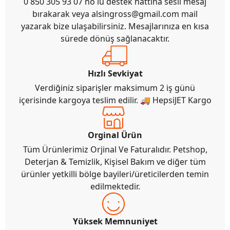
0 850 305 93 07 no lu destek hattına sesli mesaj
bırakarak veya
alsingross@gmail.com
mail
yazarak bize ulaşabilirsiniz. Mesajlarınıza en kısa
sürede dönüş sağlanacaktır.
Hızlı Sevkiyat
Verdiğiniz siparişler maksimum 2 iş günü
içerisinde kargoya teslim edilir. 🚚 HepsiJET Kargo
Orginal Ürün
Tüm Ürünlerimiz Orjinal Ve Faturalıdır. Petshop,
Deterjan & Temizlik, Kişisel Bakım ve diğer tüm
ürünler yetkilli bölge bayileri/üreticilerden temin
edilmektedir.
Yüksek Memnuniyet