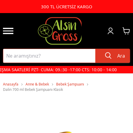
300 TL ÜCRETSİZ KARGO
Ara
ŞMA SAATLERİ PZT- CUMA: 09.:30 -17:00 CTS: 10:00 - 14:00
Anasayfa
Anne & Bebek
Bebek Şampuanı
Dalin 700 ml Bebek Şampuanı Klasik