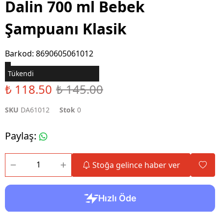
Dalin 700 ml Bebek
Şampuanı Klasik
Barkod
:
8690605061012
Tükendi
₺ 118.50
₺ 145.00
SKU
DA61012
Stok
0
Paylaş
:
Stoğa gelince haber ver