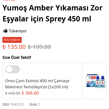
Yumoş Amber Yıkaması Zor
Eşyalar için Sprey 450 ml
Tükeniyor
%32 İndirim
₺ 135.00
₺ 199.00
Size Özel Teklif
Omo Çam Esintisi 400 ml Çamaşır
Makinesi Temizleyicisi (2x200 ml)
₺ 306.60
₺ 438.00
SKU
YU65151
Stok
2