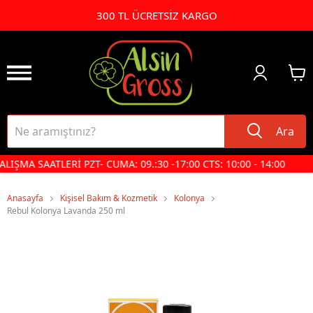
300 TL ÜCRETSİZ KARGO
Ara
LIŞMA SAATLERİ PZT- CUMA: 09.:30 -17:00 CTS: 10:00 - 14:00
Anasayfa
Kişisel Bakım & Kozmetik
Kolonya
Rebul Kolonya Lavanda 250 ml