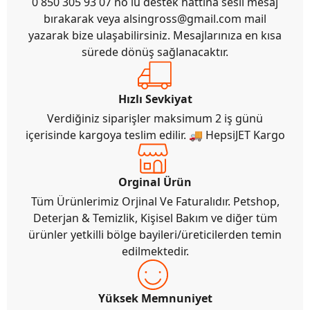
0 850 305 93 07 no lu destek hattına sesli mesaj
bırakarak veya
alsingross@gmail.com
mail
yazarak bize ulaşabilirsiniz. Mesajlarınıza en kısa
sürede dönüş sağlanacaktır.
Hızlı Sevkiyat
Verdiğiniz siparişler maksimum 2 iş günü
içerisinde kargoya teslim edilir. 🚚 HepsiJET Kargo
Orginal Ürün
Tüm Ürünlerimiz Orjinal Ve Faturalıdır. Petshop,
Deterjan & Temizlik, Kişisel Bakım ve diğer tüm
ürünler yetkilli bölge bayileri/üreticilerden temin
edilmektedir.
Yüksek Memnuniyet