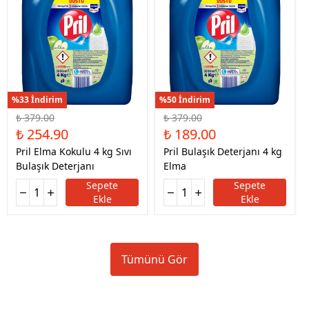
%33 İndirim
%50 İndirim
₺ 379.00
₺ 379.00
₺ 254.90
₺ 189.00
Pril Elma Kokulu 4 kg Sıvı
Pril Bulaşık Deterjanı 4 kg
Bulaşık Deterjanı
Elma
Sepete
Sepete
Ekle
Ekle
Tümünü Gör