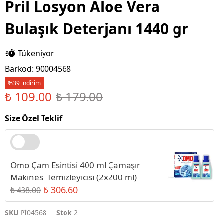
Pril Losyon Aloe Vera
Bulaşık Deterjanı 1440 gr
Tükeniyor
Barkod
:
90004568
%39 İndirim
₺ 109.00
₺ 179.00
Size Özel Teklif
Omo Çam Esintisi 400 ml Çamaşır
Makinesi Temizleyicisi (2x200 ml)
₺ 306.60
₺ 438.00
SKU
Pİ04568
Stok
2