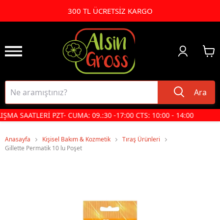
300 TL ÜCRETSİZ KARGO
Ara
ŞMA SAATLERİ PZT- CUMA: 09.:30 -17:00 CTS: 10:00 - 14:00
Anasayfa
Kişisel Bakım & Kozmetik
Tıraş Ürünleri
Gillette Permatik 10 lu Poşet