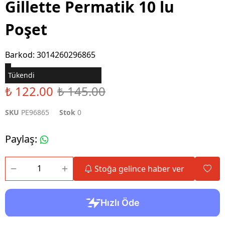
Gillette Permatik 10 lu
Poşet
Barkod
:
3014260296865
Tükendi
₺ 122.00
₺ 145.00
SKU
PE96865
Stok
0
Paylaş
:
Stoğa gelince haber ver