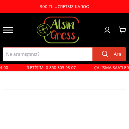
300 TL ÜCRETSİZ KARGO
Ara
4:00
İLETİŞİM: 0 850 305 93 07
ÇALIŞMA SAATLERİ P