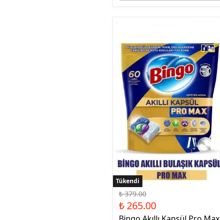
Tükendi
Tükendi
₺ 379.00
₺ 265.00
Bingo Akıllı Kapsül Pro Max