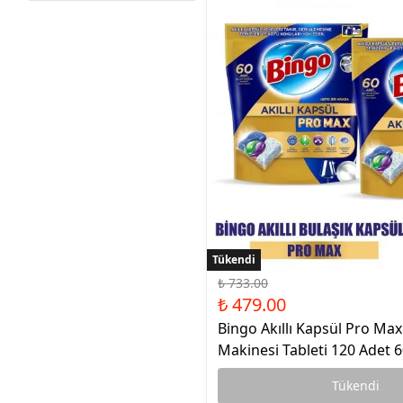
Çamaşır Suyu
Makine Temizleyiciler / Kireç
Önleyici
Tükendi
Tükendi
₺ 733.00
₺ 479.00
Bingo Akıllı Kapsül Pro Max
Makinesi Tableti 120 Adet 60
Tükendi