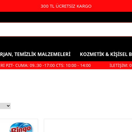
300 TL ÜCRETSİZ KARGO
RJAN, TEMİZLİK MALZEMELERİ
KOZMETİK & KİŞİSEL 
ZT- CUMA: 09.:30 -17:00 CTS: 10:00 - 14:00
İLETİŞİM: 0 8
Kişisel Bakım & Kozmetik
Duş, Ban
Saç Bakımı
Şampuan
Parfüm & Deodorant & Roll-
Duş Jeli
On
Saç Bakım
Kolonya
Ağız Ve Diş Sağlığı
Makyaj Ürünleri
Hijyenik Ped