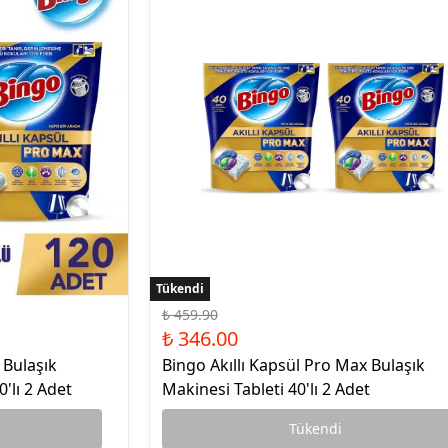
Sıvı Sabun
Tükendi
Tükendi
₺ 459.90
₺ 346.00
 Bulaşık
Bingo Akıllı Kapsül Pro Max Bulaşık
'lı 2 Adet
Makinesi Tableti 40'lı 2 Adet
Tükendi