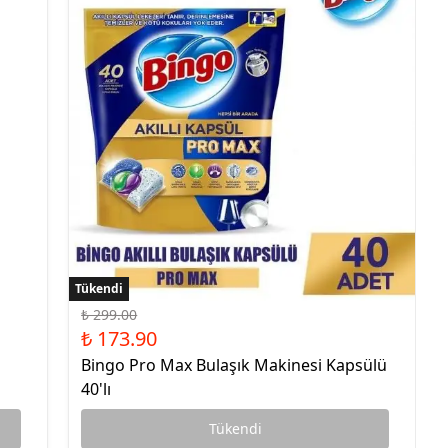
Tükendi
Tükendi
₺ 299.00
₺ 173.90
Bingo Pro Max Bulaşık Makinesi Kapsülü
40'lı
Tükendi