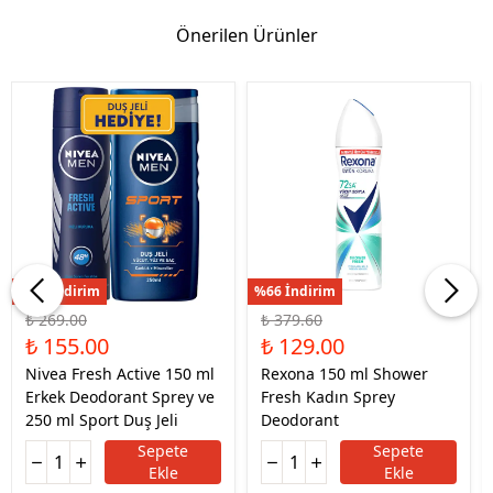
Önerilen Ürünler
%42 İndirim
%66 İndirim
₺ 269.00
₺ 379.60
₺ 155.00
₺ 129.00
Nivea Fresh Active 150 ml
Rexona 150 ml Shower
Erkek Deodorant Sprey ve
Fresh Kadın Sprey
250 ml Sport Duş Jeli
Deodorant
Sepete
Sepete
Ekle
Ekle