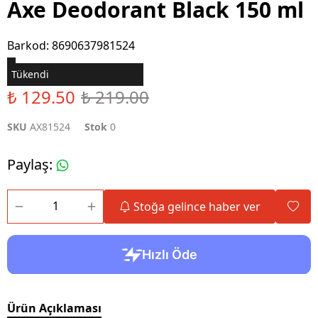
Axe Deodorant Black 150 ml
Barkod
:
8690637981524
Tükendi
₺ 129.50
₺ 219.00
SKU
AX81524
Stok
0
Paylaş
:
Stoğa gelince haber ver
Ürün Açıklaması